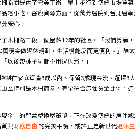
木柵商圈提供了完美平衡。早上步行到傳統市場買菜
市品嚐小吃。醫療資源方面，從萬芳醫院到台北醫學
格外安心。
了木柵路三段一個屋齡12年的社區。「我們算過，
00萬現金做退休規劃，生活機能反而更便利。」陳
，「以後帶孫子玩都不用過馬路。」
價控制在家庭資產3成以內、保留3成現金流、選擇3
文山區特別是木柵商圈，完全符合這個黃金比例，這
」
換現金」的智慧型換屋策略，正在改變傳統的居住觀
品質與
財務自由
的完美平衡，或許正是新世代
退休生