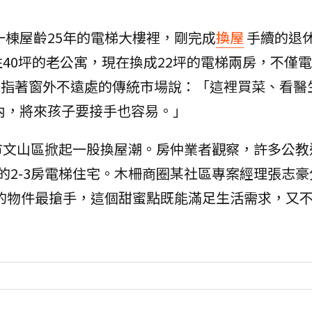
一棟屋齡25年的電梯大樓裡，剛完成
換屋
手續的退
40坪的老公寓，現在換成22坪的電梯兩房，不僅
她指著窗外不遠處的傳統市場說：「這裡買菜、看醫
萬內，將來孩子要接手也容易。」
市文山區掀起一股換屋潮。房仲業者觀察，許多公教
的2-3房電梯住宅。木柵商圈某社區專案經理張志豪
000萬的物件最搶手，這個甜蜜點既能滿足生活需求，又