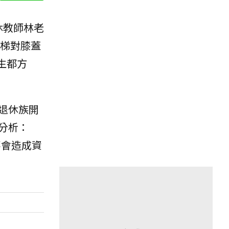
休教師林老
電梯對膝蓋
生都方
退休族開
分析：
不會造成資