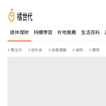
退休理財
持續學習
在地推薦
生活百科
養生村
退休金
自書遺囑
補助
獨老