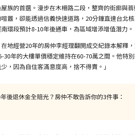
換屋族的首選。漫步在木柵路二段，整齊的街廓與蓊
喧囂，卻能透過信義快速道路，20分鐘直達台北核
南環段預計8-10年後通車，為區域增添增值潛力。
在地經營20年的房仲李經理翻開成交紀錄本解釋，
-30年的大樓單價穩定維持在60-70萬之間。他特
量少，因為自住客滿意度高，捨不得賣。」
0年後退休金全賠光？房仲不敢告訴你的3件事：