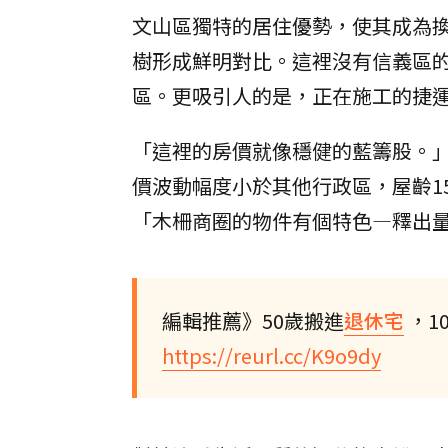
文山區獨特的居住優勢，使其成為
樹形成鮮明對比。這裡沒有信義區的
區。更吸引人的是，正在施工的捷運
「這裡的房價就像穩健的藍籌股。」
價波動幅度小於其他行政區，屋齡15
「木柵商圈的物件有個特色—釋出
編輯推薦》50歲搬進
退休宅
，1
https://reurl.cc/K9o9dy