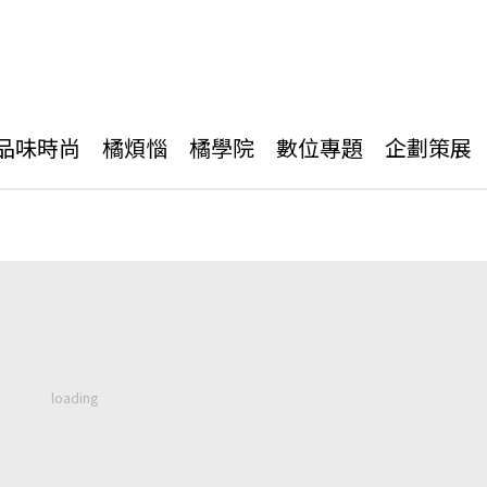
品味時尚
橘煩惱
橘學院
數位專題
企劃策展