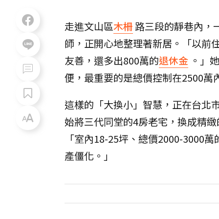
走進文山區
木柵
路三段的靜巷內，
師，正開心地整理著新居。「以前住
友善，還多出800萬的
退休金
。」
便，最重要的是總價控制在2500
這樣的「大換小」智慧，正在台北
始將三代同堂的4房老宅，換成精緻
「室內18-25坪、總價2000-3
產僵化。」