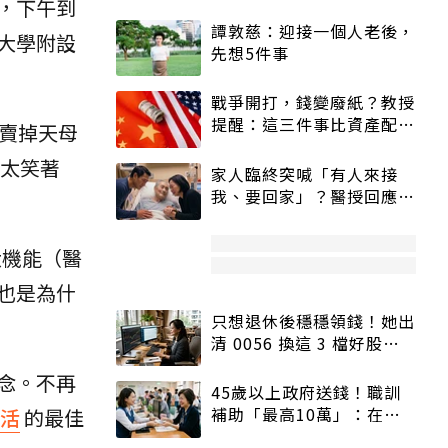
，下午到
譚敦慈：迎接一個人老後，
大學附設
先想5件事
戰爭開打，錢變廢紙？教授
提醒：這三件事比資產配置
賣掉天母
更重要！
太太笑著
家人臨終突喊「有人來接
我、要回家」？醫授回應方
式快學：避免抱憾終生
大機能（醫
也是為什
只想退休後穩穩領錢！她出
清 0056 換這 3 檔好股：
股價高點照樣買
念。不再
45歲以上政府送錢！職訓
補助「最高10萬」：在
活
的最佳
職、待業都能申請