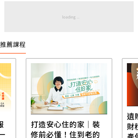
推薦課程
遺
報
打造安心住的家｜裝
財
一
修前必懂！住到老的
產