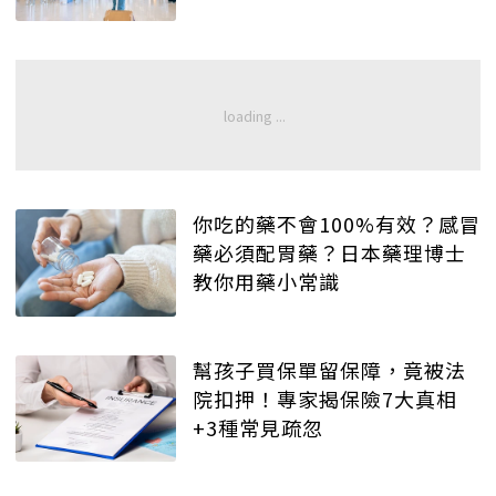
你吃的藥不會100%有效？感冒
藥必須配胃藥？日本藥理博士
教你用藥小常識
幫孩子買保單留保障，竟被法
院扣押！專家揭保險7大真相
+3種常見疏忽