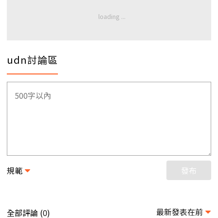
udn討論區
規範
發布
最新發表在前
全部評論 (
)
0