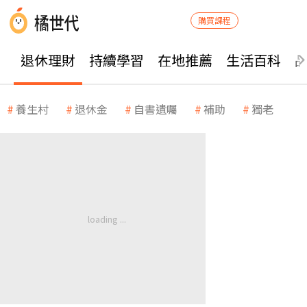
購買課程
退休理財
持續學習
在地推薦
生活百科
養生村
退休金
自書遺囑
補助
獨老