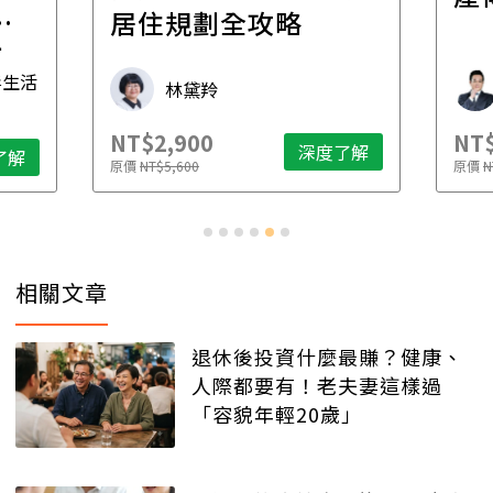
一
居住規劃全攻略
先
毒生活
林黛羚
NT$2,900
NT$
深度了解
了解
原價
NT$5,600
原價
N
相關文章
退休後投資什麼最賺？健康、
人際都要有！老夫妻這樣過
「容貌年輕20歲」