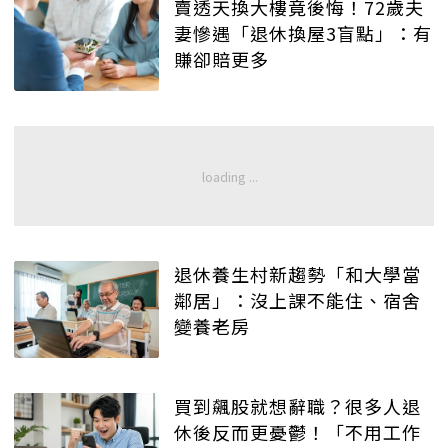
賣透天換大樓竟後悔！72歲夫
妻慘遇「退休換屋3盲點」：有
賺卻賠更多
退休養生村新趨勢「和大學當
鄰居」：沒上課不能住、宿舍
變養老房
買到飆股就想辭職？很多人退
休後反而更憂鬱！「不用工作