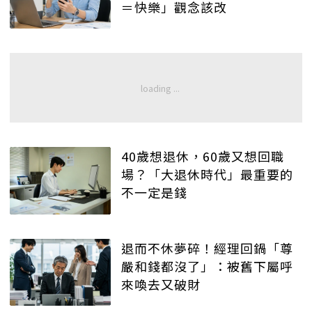
＝快樂」觀念該改
40歲想退休，60歲又想回職
場？「大退休時代」最重要的
不一定是錢
退而不休夢碎！經理回鍋「尊
嚴和錢都沒了」：被舊下屬呼
來喚去又破財