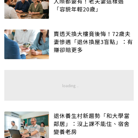
人際都要有！老夫妻這樣過
「容貌年輕20歲」
賣透天換大樓竟後悔！72歲夫
妻慘遇「退休換屋3盲點」：有
賺卻賠更多
退休養生村新趨勢「和大學當
鄰居」：沒上課不能住、宿舍
變養老房