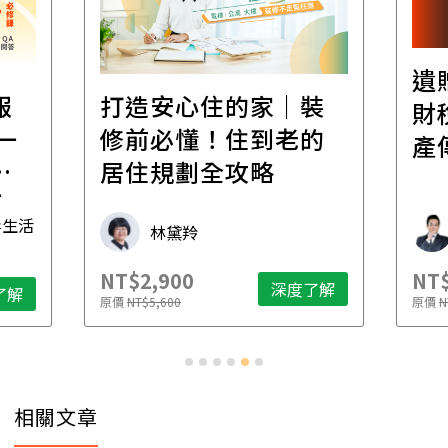
遺
報
打造安心住的家｜裝
財
一
修前必懂！住到老的
產
一
居住規劃全攻略
先
毒生活
林黛羚
NT$2,900
NT$
深度了解
了解
原價
NT$5,600
原價
N
相關文章