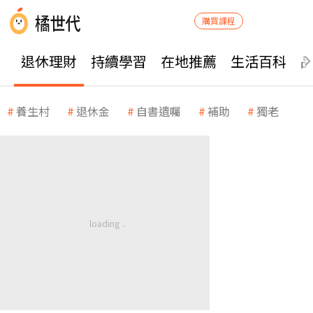
購買課程
退休理財
持續學習
在地推薦
生活百科
養生村
退休金
自書遺囑
補助
獨老