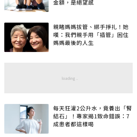
金額，是絕望感
親睹媽媽拔管、綁手掙扎！她
嘆：我們親手用「插管」困住
媽媽最後的人生
每天狂灌2公升水，竟養出「腎
結石」！專家揭1致命錯誤：7
成患者都這樣喝