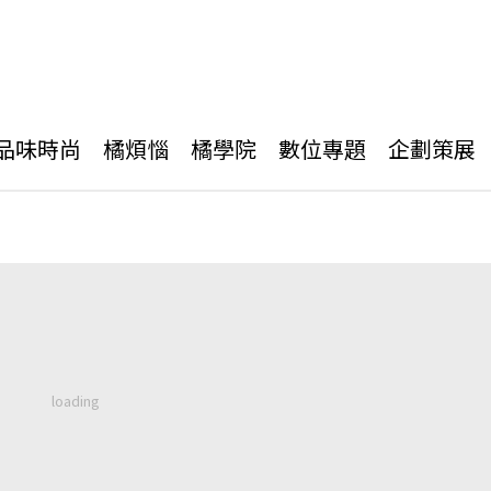
品味時尚
橘煩惱
橘學院
數位專題
企劃策展