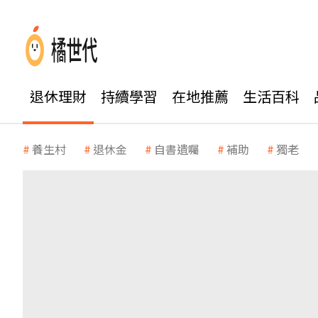
退休理財
持續學習
在地推薦
生活百科
養生村
退休金
自書遺囑
補助
獨老