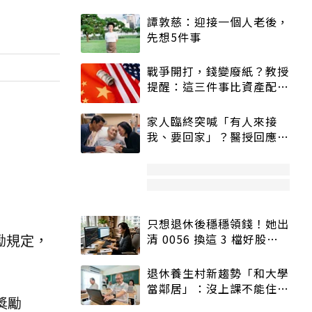
譚敦慈：迎接一個人老後，
先想5件事
戰爭開打，錢變廢紙？教授
提醒：這三件事比資產配置
更重要！
家人臨終突喊「有人來接
我、要回家」？醫授回應方
式快學：避免抱憾終生
只想退休後穩穩領錢！她出
勵規定，
清 0056 換這 3 檔好股：
股價高點照樣買
退休養生村新趨勢「和大學
當鄰居」：沒上課不能住、
獎勵
宿舍變養老房