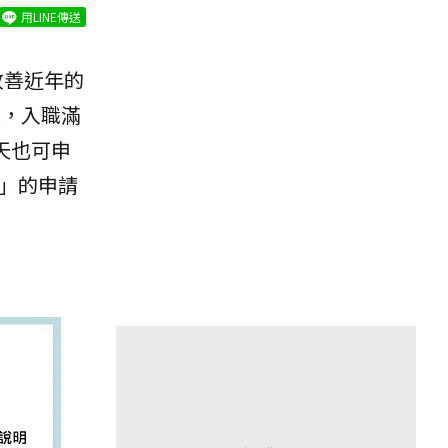
用LINE傳送
改善近年的
工，入職滿
天也可申
主」的申請