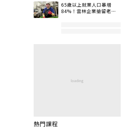
65歲以上就業人口暴增
84%！雲林企業搶留老員
工：穩定性高、經驗豐富
熱門課程