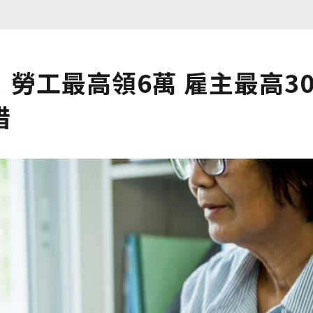
勞工最高領6萬 雇主最高3
惜