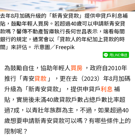
去年8月加碼升級的「新青安貸款」提供申貸戶利息補
貼，鼓勵年輕人買房。若超過40歲可以申請新青安貸
款嗎？馨傳不動產智庫執行長何世昌表示，端看每間
銀行的規定，通常會以「貸款人的年紀加上貸款的時
間」來評估。 示意圖／Freepik
用LINE傳送
為鼓勵自住，協助年輕人
買房
，政府自2010年
推行「青安
貸款
」，更在去（2023）年8月加碼
升級為「新青安貸款」，提供申貸戶
利息
補
貼，實施後未滿40歲貸款戶數占總戶數比率超
過7成，以青壯年族群為主，不過，如果超過40
歲想要申請新青安貸款可以嗎？有哪些條件上的
限制呢？