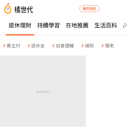
購買課程
退休理財
持續學習
在地推薦
生活百科
養生村
退休金
自書遺囑
補助
獨老