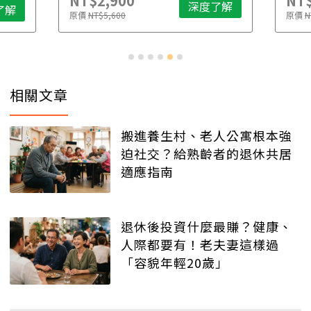
NT$2,900
NT$
深度了解
了解
原價
NT$5,600
原價
N
相關文章
搬進養生村、老人公寓根本強
迫社交？給熟齡者的退休共居
適應指南
退休後投資什麼最賺？健康、
人際都要有！老夫妻這樣過
「容貌年輕20歲」