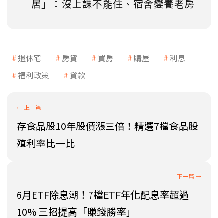
居」：沒上課不能住、宿舍變養老房
退休宅
房貸
買房
購屋
利息
福利政策
貸款
存食品股10年股價漲三倍！精選7檔食品股
殖利率比一比
6月ETF除息潮！7檔ETF年化配息率超過
10% 三招提高「賺錢勝率」