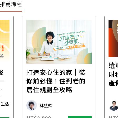
推薦課程
遺
報
打造安心住的家｜裝
財
一
修前必懂！住到老的
產
一
居住規劃全攻略
先
毒生活
林黛羚