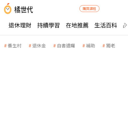
購買課程
退休理財
持續學習
在地推薦
生活百科
養生村
退休金
自書遺囑
補助
獨老