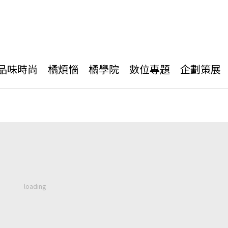
品味時尚
橘煩惱
橘學院
數位專題
企劃策展