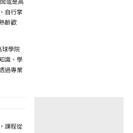
闆或是高
、自行掌
熟齡歡
高球學院
知識、學
透過專業
，課程從