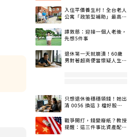
入住平價養生村！全台老人
公寓「政策型補助」最高打
5折
譚敦慈：迎接一個人老後，
先想5件事
退休第一天就崩潰！60歲
男對著超商便當懷疑人生
「一切好安靜」
只想退休後穩穩領錢！她出
清 0056 換這 3 檔好股：
股價高點照樣買
戰爭開打，錢變廢紙？教授
提醒：這三件事比資產配置
更重要！