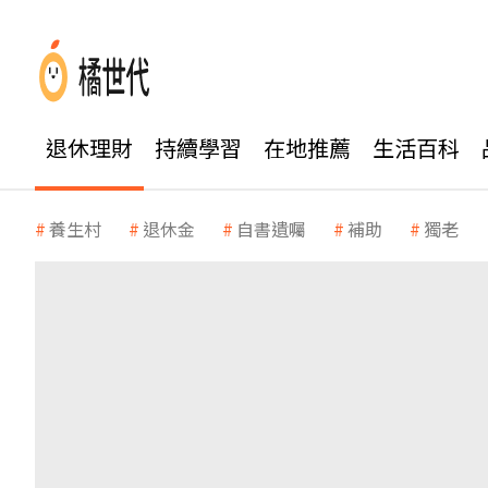
退休理財
持續學習
在地推薦
生活百科
養生村
退休金
自書遺囑
補助
獨老