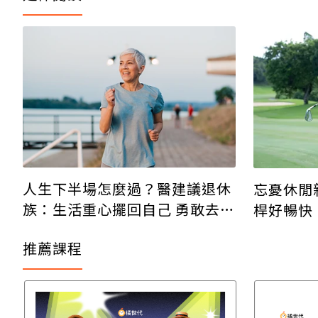
人生下半場怎麼過？醫建議退休
忘憂休閒
族：生活重心擺回自己 勇敢去嘗
桿好暢快
試
推薦課程