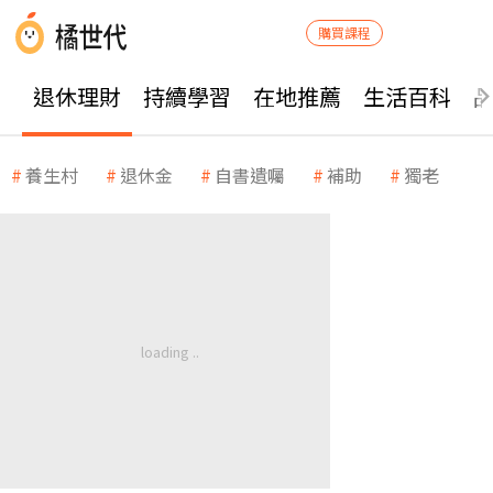
購買課程
退休理財
持續學習
在地推薦
生活百科
養生村
退休金
自書遺囑
補助
獨老