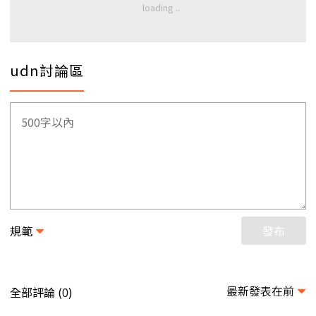
udn討論區
規範
發布
最新發表在前
全部評論 (
)
0