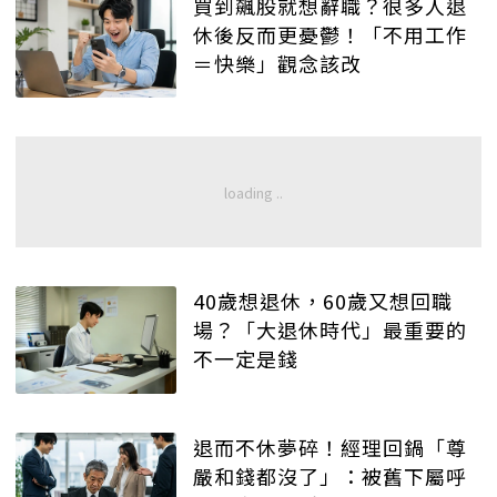
買到飆股就想辭職？很多人退
休後反而更憂鬱！「不用工作
＝快樂」觀念該改
40歲想退休，60歲又想回職
場？「大退休時代」最重要的
不一定是錢
退而不休夢碎！經理回鍋「尊
嚴和錢都沒了」：被舊下屬呼