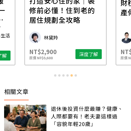
報
打造安心住的家｜裝
財
一
修前必懂！住到老的
產
一
居住規劃全攻略
先
毒生活
林黛羚
NT$2,900
NT$
深度了解
了解
原價
NT$5,600
原價
N
相關文章
退休後投資什麼最賺？健康、
人際都要有！老夫妻這樣過
「容貌年輕20歲」