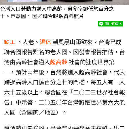
台灣人口勞動力邁入中高齡，勞參率卻低於百分之
十。示意圖。 圖／聯合報系資料照片
用LINE傳送
缺工
、人老、
退休
潮風暴山雨欲來。台灣已成
聯合國報告點名的老人國。國發會報告推估，台
灣由高齡社會邁入
超高齡
社會的速度世界第
一，預計兩年後，台灣將進入超高齡社會，代表
跨過高齡人口達百分之廿的門檻，每五人有一人
六十五歲以上。聯合國在「二○二三世界社會報
告」中示警，二○五○年台灣將躍世界第六大老
人國（含國家／地區）。
讓情勢更嚴峻的，是台灣內需產業未復甦、出口