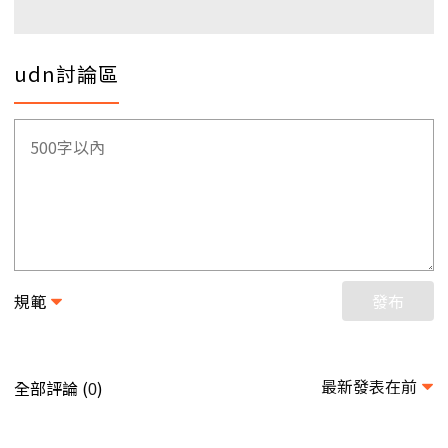
udn討論區
規範
發布
最新發表在前
全部評論 (
)
0