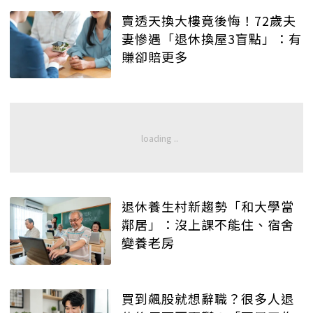
賣透天換大樓竟後悔！72歲夫
妻慘遇「退休換屋3盲點」：有
賺卻賠更多
退休養生村新趨勢「和大學當
鄰居」：沒上課不能住、宿舍
變養老房
買到飆股就想辭職？很多人退