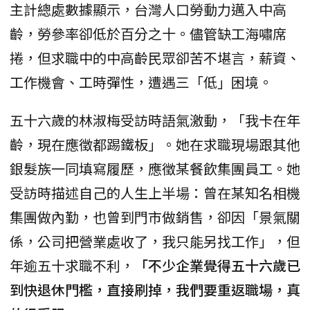
主計總處數據顯示，台灣人口勞動力邁入中高
齡，勞參率卻低於百分之十。儘管缺工海嘯席
捲，但求職中的中高齡民眾卻苦不堪言，薪資、
工作機會、工時彈性，遭遇三「低」困境。
五十六歲的林淑梅受訪時語氣激動，「我卡在年
齡，現在應徵都踢鐵板」。她在求職現場跟其他
銀髮族一同填寫履歷，應徵某餐飲集團員工。她
受訪時描述自己的人生上半場：曾在某知名相機
集團做內勤，也曾到門市做銷售，卻因「景氣關
係，公司把營業處收了，我只能另找工作」，但
年逾五十求職不利，
「不少企業覺得五十六歲已
到快退休門檻，直接刷掉，我們要重返職場，真