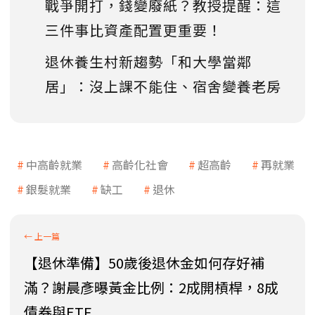
戰爭開打，錢變廢紙？教授提醒：這
三件事比資產配置更重要！
退休養生村新趨勢「和大學當鄰
居」：沒上課不能住、宿舍變養老房
中高齡就業
高齡化社會
超高齡
再就業
銀髮就業
缺工
退休
【退休準備】50歲後退休金如何存好補
滿？謝晨彥曝黃金比例：2成開槓桿，8成
債券與ETF