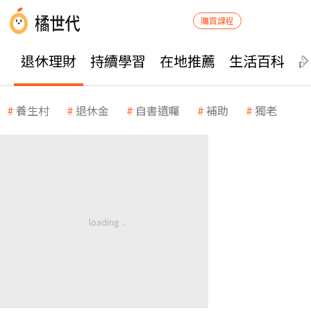
購買課程
退休理財
持續學習
在地推薦
生活百科
養生村
退休金
自書遺囑
補助
獨老