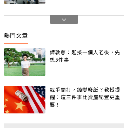
熱門文章
譚敦慈：迎接一個人老後，先
想5件事
戰爭開打，錢變廢紙？教授提
醒：這三件事比資產配置更重
要！