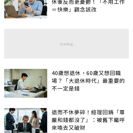
休後反而更憂鬱！「不用工作
＝快樂」觀念該改
40歲想退休，60歲又想回職
場？「大退休時代」最重要的
不一定是錢
退而不休夢碎！經理回鍋「尊
嚴和錢都沒了」：被舊下屬呼
來喚去又破財