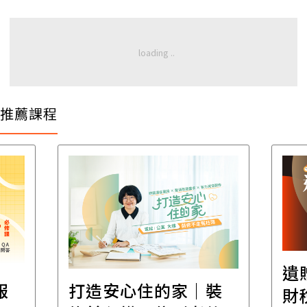
推薦課程
遺
報
打造安心住的家｜裝
財