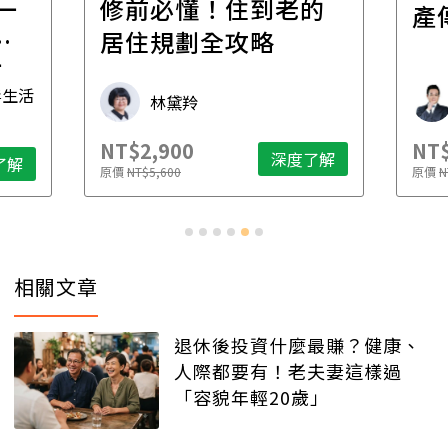
一
修前必懂！住到老的
產
一
居住規劃全攻略
先
毒生活
林黛羚
NT$2,900
NT$
深度了解
了解
原價
NT$5,600
原價
N
相關文章
退休後投資什麼最賺？健康、
人際都要有！老夫妻這樣過
「容貌年輕20歲」