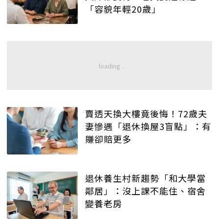
「容貌年輕20歲」
賣透天換大樓竟後悔！72歲夫
妻慘遇「退休換屋3盲點」：有
賺卻賠更多
退休養生村新趨勢「和大學當
鄰居」：沒上課不能住、宿舍
變養老房