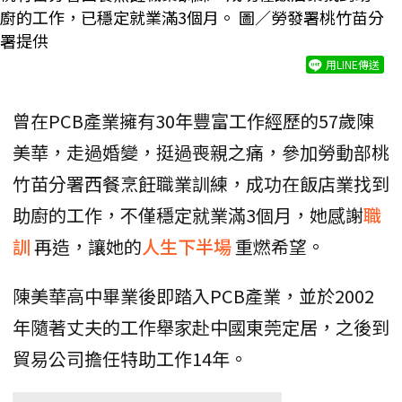
廚的工作，已穩定就業滿3個月。 圖／勞發署桃竹苗分
署提供
用LINE傳送
曾在PCB產業擁有30年豐富工作經歷的57歲陳
美華，走過婚變，挺過喪親之痛，參加勞動部桃
竹苗分署西餐烹飪職業訓練，成功在飯店業找到
助廚的工作，不僅穩定就業滿3個月，她感謝
職
訓
再造，讓她的
人生下半場
重燃希望。
陳美華高中畢業後即踏入PCB產業，並於2002
年隨著丈夫的工作舉家赴中國東莞定居，之後到
貿易公司擔任特助工作14年。