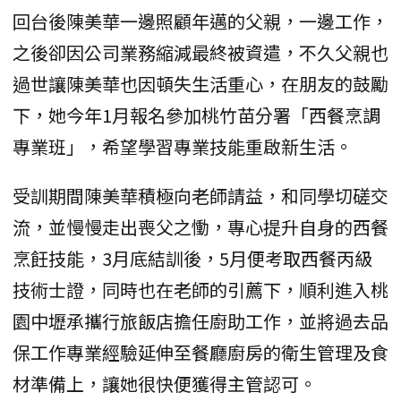
回台後陳美華一邊照顧年邁的父親，一邊工作，
之後卻因公司業務縮減最終被資遣，不久父親也
過世讓陳美華也因頓失生活重心，在朋友的鼓勵
下，她今年1月報名參加桃竹苗分署「西餐烹調
專業班」，希望學習專業技能重啟新生活。
受訓期間陳美華積極向老師請益，和同學切磋交
流，並慢慢走出喪父之慟，專心提升自身的西餐
烹飪技能，3月底結訓後，5月便考取西餐丙級
技術士證，同時也在老師的引薦下，順利進入桃
園中壢承攜行旅飯店擔任廚助工作，並將過去品
保工作專業經驗延伸至餐廳廚房的衛生管理及食
材準備上，讓她很快便獲得主管認可。