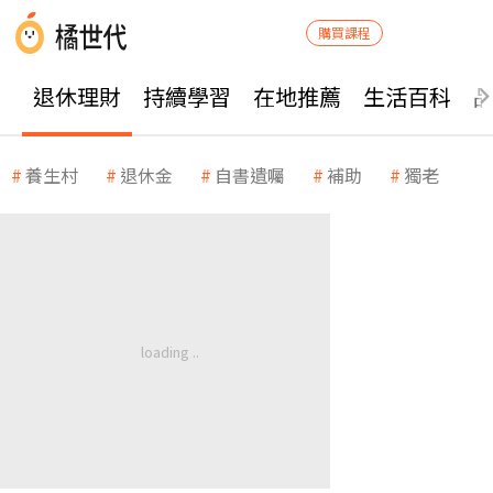
購買課程
退休理財
持續學習
在地推薦
生活百科
養生村
退休金
自書遺囑
補助
獨老