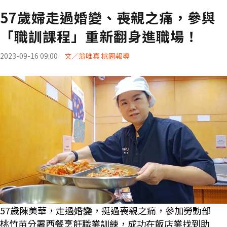
57歲婦走過婚變、喪親之痛，參與
「職訓課程」重新翻身進職場！
2023-09-16 09:00
文／翁唯真 桃園報導
57歲陳美華，走過婚變，挺過喪親之痛，參加勞動部
桃竹苗分署西餐烹飪職業訓練，成功在飯店業找到助