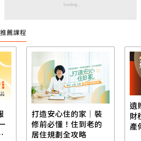
推薦課程
遺
報
打造安心住的家｜裝
財
一
修前必懂！住到老的
產
一
居住規劃全攻略