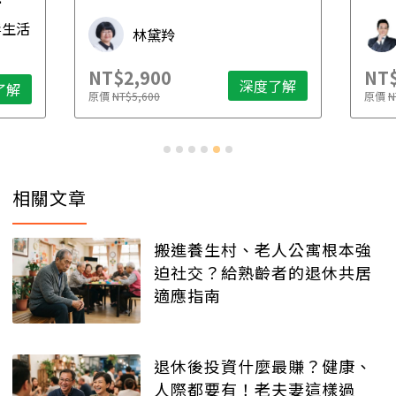
先
毒生活
林黛羚
NT$2,900
NT$
深度了解
了解
原價
NT$5,600
原價
N
相關文章
搬進養生村、老人公寓根本強
迫社交？給熟齡者的退休共居
適應指南
退休後投資什麼最賺？健康、
人際都要有！老夫妻這樣過