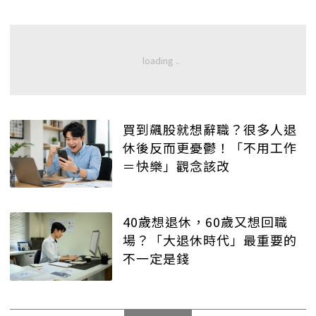
買到飆股就想辭職？很多人退
休後反而更憂鬱！「不用工作
＝快樂」觀念該改
40歲想退休，60歲又想回職
場？「大退休時代」最重要的
不一定是錢