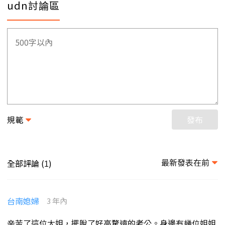
udn討論區
規範
發布
最新發表在前
全部評論 (
)
1
台南媳婦
3 年內
辛苦了這位大姐，擺脫了好高騖遠的老公。身邊有幾位姐姐