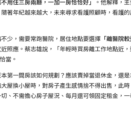
族不用住三房兩廳，一加一房恰恰好」
。他解釋，主
，隨著年紀越來越大，未來尋求看護照顧時，看護的
病不少，需要常跑醫院，居住地點要選擇
「離醫院較
就近照應。蔡志雄說，「年輕時買房離工作地點近，
最恰當。
原本第一間房該如何規劃？應該賣掉當退休金，還是
臨大屋換小屋時，對房子產生感情捨不得出售，此時
一切、不需擔心房子屋況、每月還可領固定租金，一