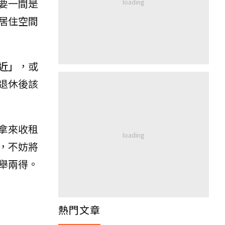
要一間是
居住空間
近」
，或
退休後該
拿來收租
，不妨將
舉兩得。
熱門文章