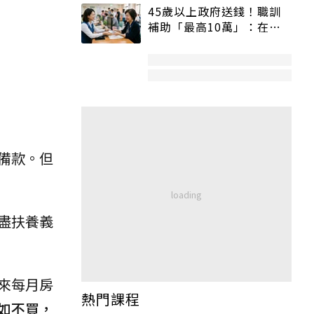
45歲以上政府送錢！職訓
補助「最高10萬」：在
職、待業都能申請
備款。但
盡扶養義
來每月房
熱門課程
如不買，