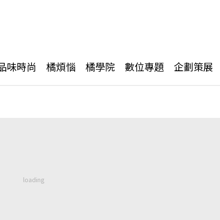
品味時尚
橘煩惱
橘學院
數位專題
企劃策展