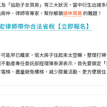
以及「協助子女買房」等三大狀況，當中衍生出諸多
過房仲、律師等專家，幫你解鎖
退休買房
的難題！
宏律師帶你合法省稅【立即報名】
子可能早已離家，偌大房子住起來太空曠，整理打掃
龍不動產專任委託部經理陳泰源表示，首先要鎖定
「
有電梯、盡量避免樓梯，減少膝蓋活動、更方便居住