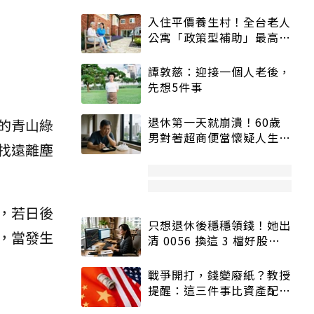
入住平價養生村！全台老人
公寓「政策型補助」最高打
5折
譚敦慈：迎接一個人老後，
先想5件事
退休第一天就崩潰！60歲
的青山綠
男對著超商便當懷疑人生
找遠離塵
「一切好安靜」
，若日後
只想退休後穩穩領錢！她出
，當發生
清 0056 換這 3 檔好股：
股價高點照樣買
戰爭開打，錢變廢紙？教授
提醒：這三件事比資產配置
更重要！