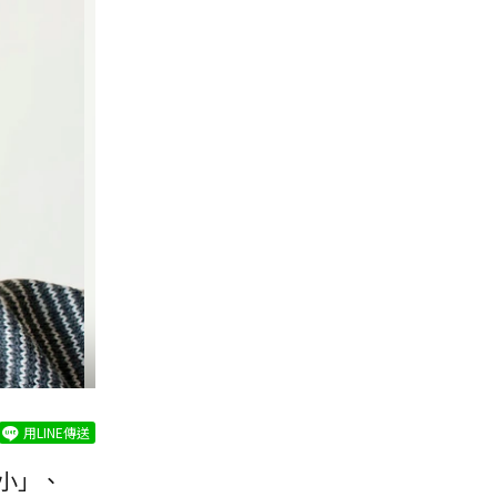
用LINE傳送
小」、