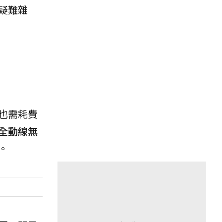
疑難雜
也需耗費
全動線無
。