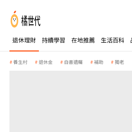
退休理財
持續學習
在地推薦
生活百科
養生村
退休金
自書遺囑
補助
獨老