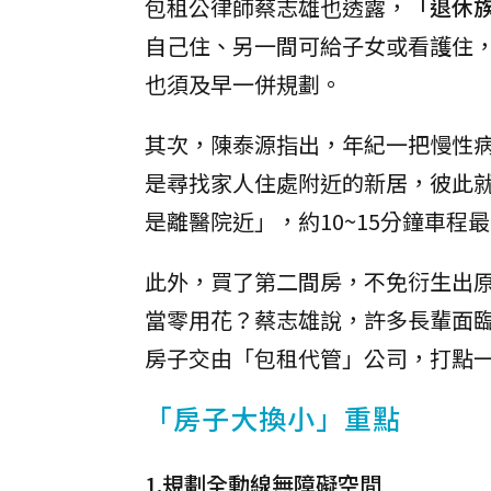
包租公律師蔡志雄也透露，
「退休
自己住、另一間可給子女或看護住
也須及早一併規劃。
其次，陳泰源指出，年紀一把慢性
是尋找家人住處附近的新居，彼此
是離醫院近」，約10~15分鐘車程
此外，買了第二間房，不免衍生出
當零用花？蔡志雄說，許多長輩面
房子交由「包租代管」公司，打點
「房子大換小」重點
1.規劃全動線無障礙空間