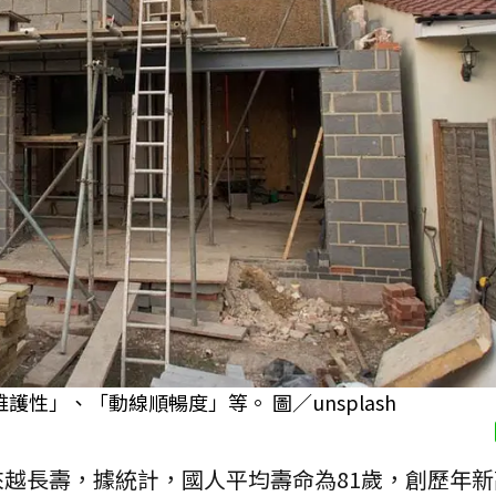
性」、「動線順暢度」等。 圖／unsplash
越長壽，據統計，國人平均壽命為81歲，創歷年新