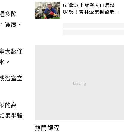
65歲以上就業人口暴增
84%！雲林企業搶留老員
過多障
工：穩定性高、經驗豐富
，寬度、
室大翻修
水。
或浴室空
菜的高
如果坐輪
熱門課程