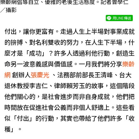
樂齡網倡導自立、優雅的老後生活態度。記者曾學仁
／攝影
用LINE傳送
付出，讓你更富有。走過人生上半場對事業成就
的拚搏、對名利雙收的努力，在人生下半場，什
麼才是「成功」？許多人透過利他行動，創造生
命另一波意義感與價值感。一月我們將分享
樂齡
網
創辦人
張慶光
、法務部前部長王清峰、台大
退休教授李吉仁、律師賴芳玉的故事，這個階段
他們關心的，是社會進步而非自身成就，他們把
時間放在促進社會公義而非個人舒適上。這些看
似「付出」的行動，其實也帶給了他們許多「收
穫」。