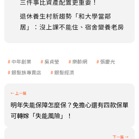
三件事比資產配置更重要！
退休養生村新趨勢「和大學當鄰
居」：沒上課不能住、宿舍變養老房
中年創業
吳貞瑩
樂齡網
張慶光
銀髮族專賣店
銀髮經濟
明年失能保障怎麼保？免擔心還有四款保單
可轉嫁「失能風險」！