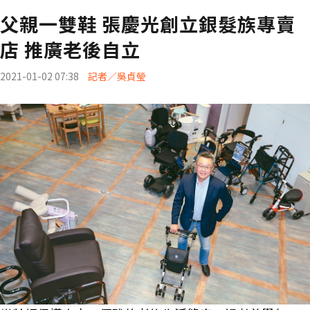
父親一雙鞋 張慶光創立銀髮族專賣
店 推廣老後自立
2021-01-02 07:38
記者／吳貞瑩