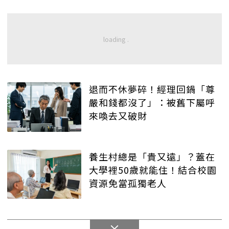
退而不休夢碎！經理回鍋「尊
嚴和錢都沒了」：被舊下屬呼
來喚去又破財
養生村總是「貴又遠」？蓋在
大學裡50歲就能住！結合校園
資源免當孤獨老人