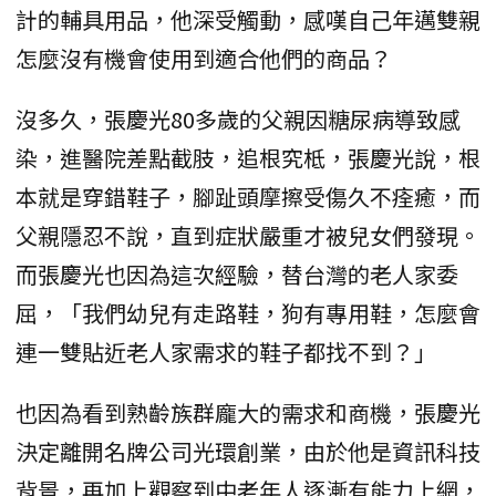
計的輔具用品，他深受觸動，感嘆自己年邁雙親
怎麼沒有機會使用到適合他們的商品？
沒多久，張慶光80多歲的父親因糖尿病導致感
染，進醫院差點截肢，追根究柢，張慶光說，根
本就是穿錯鞋子，腳趾頭摩擦受傷久不痊癒，而
父親隱忍不說，直到症狀嚴重才被兒女們發現。
而張慶光也因為這次經驗，替台灣的老人家委
屈，「我們幼兒有走路鞋，狗有專用鞋，怎麼會
連一雙貼近老人家需求的鞋子都找不到？」
也因為看到熟齡族群龐大的需求和商機，張慶光
決定離開名牌公司光環創業，由於他是資訊科技
背景，再加上觀察到中老年人逐漸有能力上網，