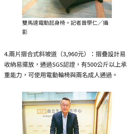
雙馬達電動起身椅。記者曾學仁／攝
影
4.兩片摺合式斜坡道（3,960元）：摺疊設計易
收納易擺放，通過SGS認證，有500公斤以上承
重能力，可使用電動輪椅與兩名成人通過。