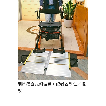
兩片摺合式斜坡道。記者曾學仁／攝
影