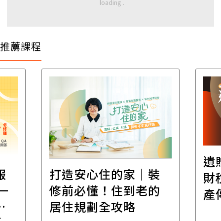
推薦課程
遺
報
打造安心住的家｜裝
財
一
修前必懂！住到老的
產
一
居住規劃全攻略