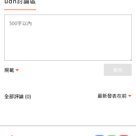
udn討論區
規範
發布
最新發表在前
全部評論 (
)
0