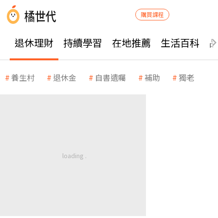
購買課程
退休理財
持續學習
在地推薦
生活百科
養生村
退休金
自書遺囑
補助
獨老