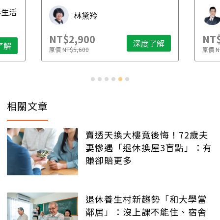
先
毒生活
林黛羚
NT$2,900
NT$
深度了解
了解
原價
NT$5,600
原價
N
相關文章
賣透天換大樓竟後悔！72歲夫
妻慘遇「退休換屋3盲點」：有
賺卻賠更多
退休養生村新趨勢「和大學當
鄰居」：沒上課不能住、宿舍