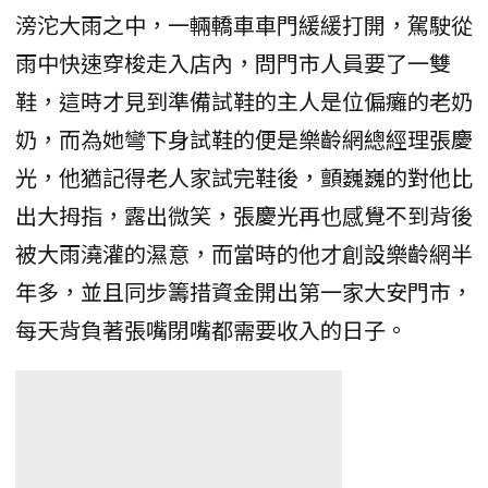
滂沱大雨之中，一輛轎車車門緩緩打開，駕駛從
雨中快速穿梭走入店內，問門市人員要了一雙
鞋，這時才見到準備試鞋的主人是位偏癱的老奶
奶，而為她彎下身試鞋的便是樂齡網總經理張慶
光，他猶記得老人家試完鞋後，顫巍巍的對他比
出大拇指，露出微笑，張慶光再也感覺不到背後
被大雨澆灌的濕意，而當時的他才創設樂齡網半
年多，並且同步籌措資金開出第一家大安門市，
每天背負著張嘴閉嘴都需要收入的日子。