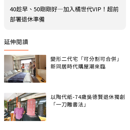
40趁早、50剛剛好—加入橘世代VIP！超前
部署退休準備
延伸閱讀
變形二代宅「可分割可合併」
新同居時代購屋潮來臨
以陶代紙-74歲吳德賢退休獨創
「一刀雕書法」