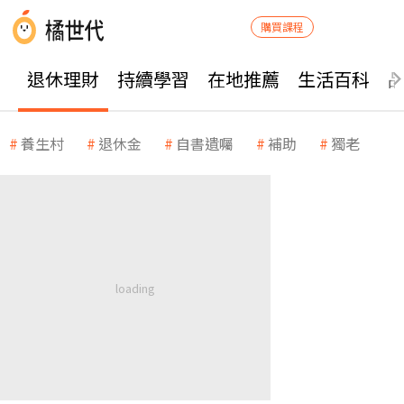
購買課程
退休理財
持續學習
在地推薦
生活百科
養生村
退休金
自書遺囑
補助
獨老