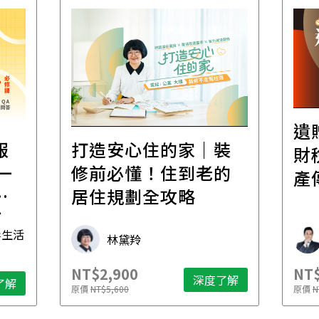
遺
報
打造安心住的家｜裝
財
一
修前必懂！住到老的
產
一
居住規劃全攻略
先
毒生活
林黛羚
NT$2,900
NT$
深度了解
了解
原價
NT$5,600
原價
N