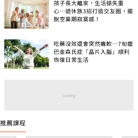
孩子長大離家，生活頓失重
心…退休族3招打造交友圈，擺
脫空巢期寂寞感！
吃藥沒效還會突然癱軟…7旬嬤
巴金森氏症「晶片入腦」順利
恢復日常生活
推薦課程