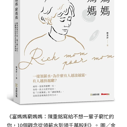
《富媽媽窮媽媽：陳重銘寫給不想一輩子窮忙的
你，10個觀念從領薪水到領千萬股利》。 圖／金