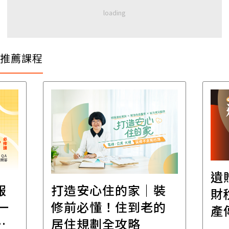
推薦課程
遺贈稅規劃直播課│
裝
百
財稅專家親授，讓資
的
經
產傳承更有效率
年