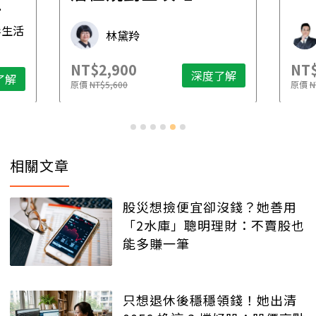
財稅專家 朱家棟
NT$2,500
NT$
了解
深度了解
原價
NT$4,888
原價
N
相關文章
股災想撿便宜卻沒錢？她善用
「2水庫」聰明理財：不賣股也
能多賺一筆
只想退休後穩穩領錢！她出清