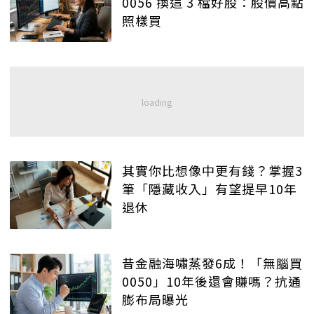
0056 換這 3 檔好股：股價高點
照樣買
其實你比想像中更有錢？掌握3
筆「隱藏收入」有望提早10年
退休
昔金融海嘯蒸發6成！「無腦買
0050」10年後還會賺嗎？抗通
膨布局曝光