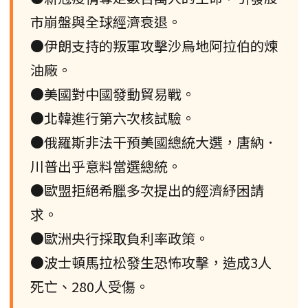
市崩盤與全球經濟衰退。
●伊朗支持的叛軍攻擊沙烏地阿拉伯的煉
油廠。
●美國對中國發動貿易戰。
●北韓進行第六次核試驗。
●俄羅斯非法干預美國總統大選，唐納．
川普出乎意料當選總統。
●歐盟拒絕希臘多次提出的經濟紓困請
求。
●歐洲央行採取負利率政策。
●波士頓馬拉松發生恐怖攻擊，造成3人
死亡、280人受傷。