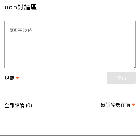
udn討論區
規範
發布
最新發表在前
全部評論 (
)
0