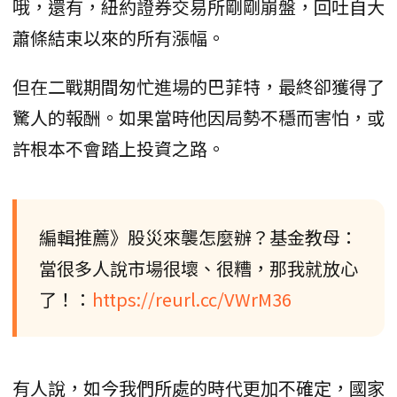
哦，還有，紐約證券交易所剛剛崩盤，回吐自大
蕭條結束以來的所有漲幅。
但在二戰期間匆忙進場的巴菲特，最終卻獲得了
驚人的報酬。如果當時他因局勢不穩而害怕，或
許根本不會踏上投資之路。
編輯推薦》股災來襲怎麼辦？基金教母：
當很多人說市場很壞、很糟，那我就放心
了！：
https://reurl.cc/VWrM36
有人說，如今我們所處的時代更加不確定，國家