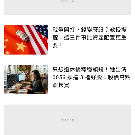
戰爭開打，錢變廢紙？教授提
醒：這三件事比資產配置更重
要！
只想退休後穩穩領錢！她出清
0056 換這 3 檔好股：股價高點
照樣買