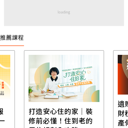
推薦課程
遺
報
打造安心住的家｜裝
財
一
修前必懂！住到老的
產