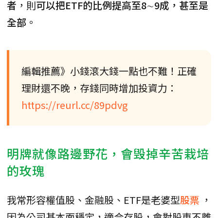
者
，則
可以把ETF的比例提高至8∼9成，甚至是
全部
。
編輯推薦》小錢滾大錢一點也不難！正確
理財還不晚，存錢同時增加投資力：
https://reurl.cc/89pdvg
明牌就像路邊野花，會毁掉辛苦栽培
的玫瑰
我常形容權值股、金融股、ETF是老婆型
股票
，
因為公司基本面穩定，適合存股，會對股東不離