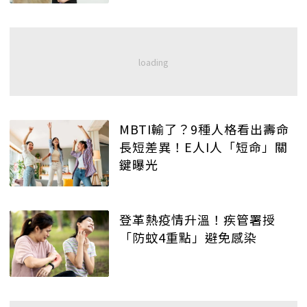
MBTI輸了？9種人格看出壽命
長短差異！E人I人「短命」關
鍵曝光
登革熱疫情升溫！疾管署授
「防蚊4重點」避免感染