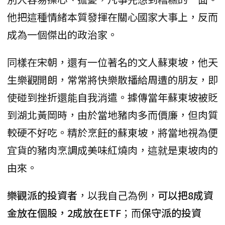
他把這種情緒本質發揮在關心國家大事上，反而
成為一個傑出的政治家。
同樣在宋朝，還有一位著名的文人蘇東坡，他天
生樂觀開朗，常常將快樂散播給周遭的朋友，即
使碰到挫折還能自我消遣。據傳當年蘇東坡被貶
到湖北黃岡時，由於當地豬肉多而價廉，但肉質
較硬不好吃。精於烹飪的蘇東坡，將當地視為便
宜貨的豬肉烹調成美味紅燒肉，這就是東坡肉的
由來。
樂觀派的投資者
，以我自己為例，
可以把8成資
金放在個股，2成放在ETF
；而
保守派的投資