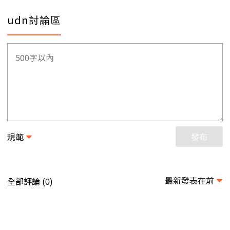
udn討論區
規範
發布
最新發表在前
全部評論 (
)
0