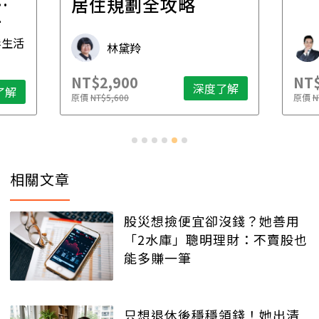
一
居住規劃全攻略
先
毒生活
林黛羚
NT$2,900
NT$
深度了解
了解
原價
NT$5,600
原價
N
相關文章
股災想撿便宜卻沒錢？她善用
「2水庫」聰明理財：不賣股也
能多賺一筆
只想退休後穩穩領錢！她出清