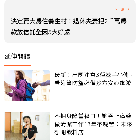
決定賣大房住養生村！退休夫妻把2千萬房
款放信託全因5大好處
延伸閱讀
最新！出國注意3種棘手小偷，
看這篇防盜必備妙方安心旅遊
不把身障當藉口！她吞止痛藥
做清潔工作13年不喊苦：未來
想開飲料店