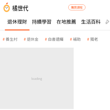
購買課程
退休理財
持續學習
在地推薦
生活百科
養生村
退休金
自書遺囑
補助
獨老