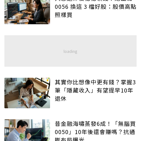
0056 換這 3 檔好股：股價高點
照樣買
其實你比想像中更有錢？掌握3
筆「隱藏收入」有望提早10年
退休
昔金融海嘯蒸發6成！「無腦買
0050」10年後還會賺嗎？抗通
膨布局曝光