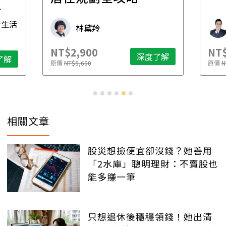
先
毒生活
林黛羚
NT$2,900
NT$
深度了解
了解
原價
NT$5,600
原價
N
相關文章
股災想撿便宜卻沒錢？她善用
「2水庫」聰明理財：不賣股也
能多賺一筆
只想退休後穩穩領錢！她出清