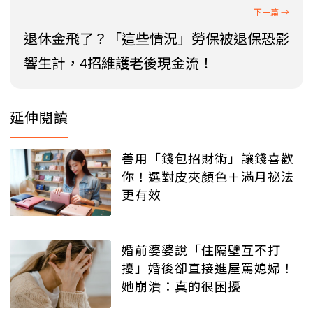
退休金飛了？「這些情況」勞保被退保恐影
響生計，4招維護老後現金流！
延伸閱讀
善用「錢包招財術」讓錢喜歡
你！選對皮夾顏色＋滿月祕法
更有效
婚前婆婆說「住隔壁互不打
擾」婚後卻直接進屋罵媳婦！
她崩潰：真的很困擾