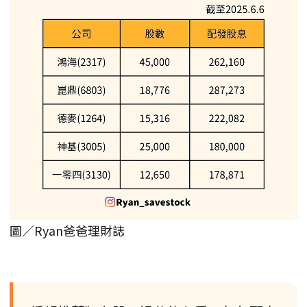
圖／Ryan爸爸理財誌