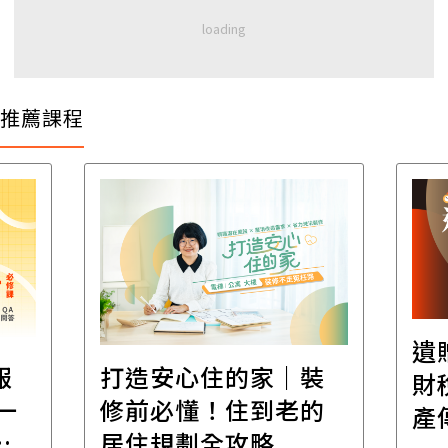
推薦課程
遺
報
打造安心住的家｜裝
財
一
修前必懂！住到老的
產
一
居住規劃全攻略