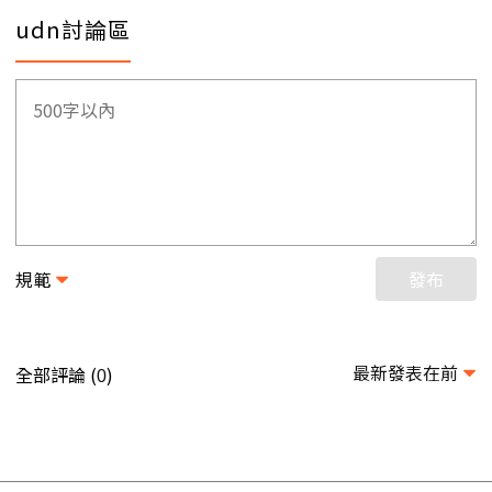
udn討論區
規範
發布
最新發表在前
全部評論 (
)
0