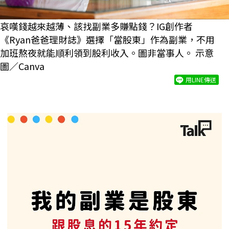
哀嘆錢越來越薄、該找副業多賺點錢？IG創作者
《Ryan爸爸理財誌》選擇「當股東」作為副業，不用
加班熬夜就能順利領到股利收入。圖非當事人。 示意
圖／Canva
用LINE傳送