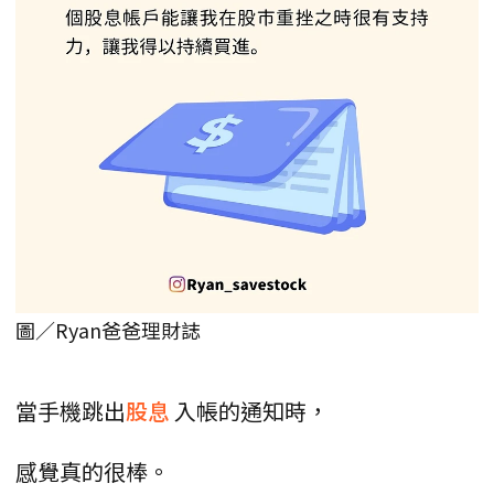
圖／Ryan爸爸理財誌
當手機跳出
股息
入帳的通知時，
感覺真的很棒。