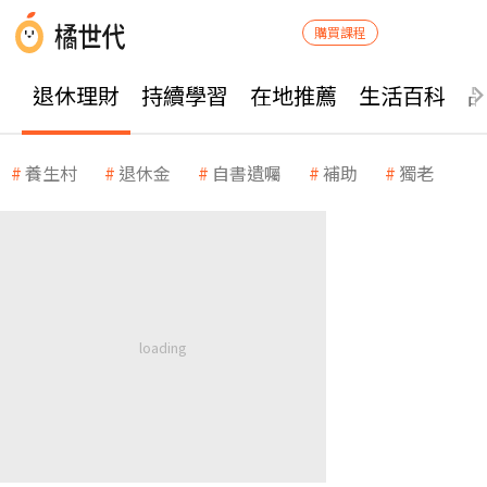
購買課程
退休理財
持續學習
在地推薦
生活百科
養生村
退休金
自書遺囑
補助
獨老