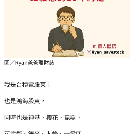
圖／Ryan爸爸理財誌
我是台積電股東；
也是鴻海股東，
同時也是神基、櫻花、崑鼎、
可寧衛、德麥、卜蜂、一零四