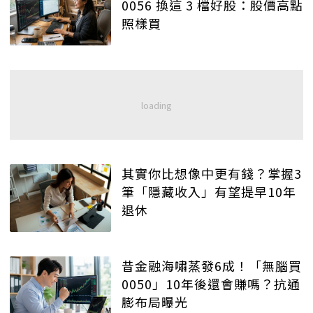
0056 換這 3 檔好股：股價高點
照樣買
其實你比想像中更有錢？掌握3
筆「隱藏收入」有望提早10年
退休
昔金融海嘯蒸發6成！「無腦買
0050」10年後還會賺嗎？抗通
膨布局曝光