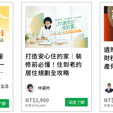
遺
報
打造安心住的家｜裝
財
一
修前必懂！住到老的
產
一
居住規劃全攻略
先
毒生活
林黛羚
NT$2,900
NT$
深度了解
了解
原價
NT$5,600
原價
N