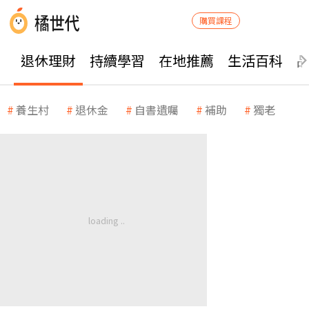
購買課程
退休理財
持續學習
在地推薦
生活百科
養生村
退休金
自書遺囑
補助
獨老