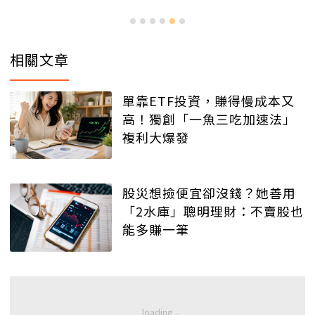
相關文章
單靠ETF投資，賺得慢成本又
高！獨創「一魚三吃加速法」
複利大爆發
股災想撿便宜卻沒錢？她善用
「2水庫」聰明理財：不賣股也
能多賺一筆