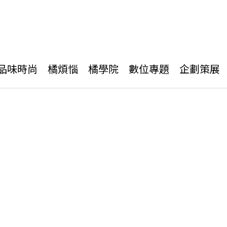
品味時尚
橘煩惱
橘學院
數位專題
企劃策展