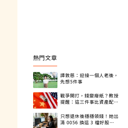
熱門文章
譚敦慈：迎接一個人老後，
先想5件事
戰爭開打，錢變廢紙？教授
提醒：這三件事比資產配置
更重要！
只想退休後穩穩領錢！她出
清 0056 換這 3 檔好股：