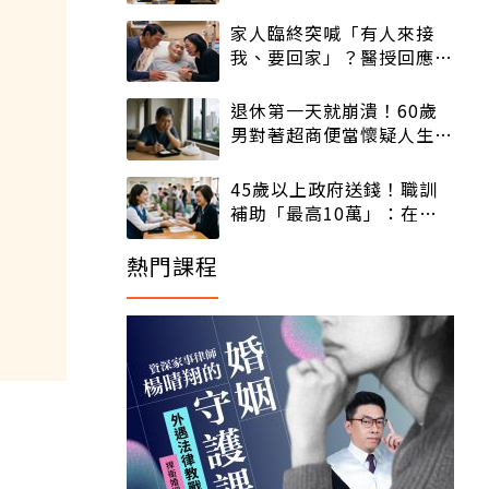
股價高點照樣買
家人臨終突喊「有人來接
我、要回家」？醫授回應方
式快學：避免抱憾終生
退休第一天就崩潰！60歲
男對著超商便當懷疑人生
「一切好安靜」
45歲以上政府送錢！職訓
補助「最高10萬」：在
職、待業都能申請
熱門課程