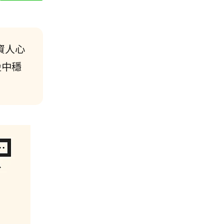
資人心
盪中穩