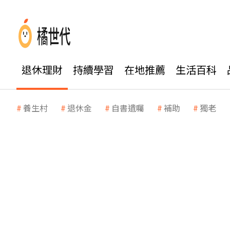
退休理財
持續學習
在地推薦
生活百科
養生村
退休金
自書遺囑
補助
獨老