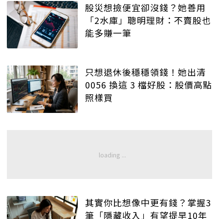
股災想撿便宜卻沒錢？她善用
「2水庫」聰明理財：不賣股也
能多賺一筆
只想退休後穩穩領錢！她出清
0056 換這 3 檔好股：股價高點
照樣買
其實你比想像中更有錢？掌握3
筆「隱藏收入」有望提早10年