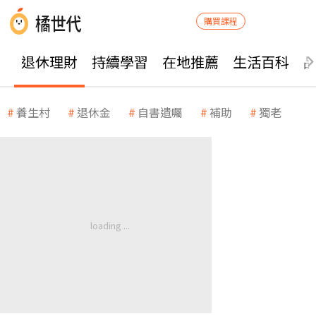
購買課程
退休理財
持續學習
在地推薦
生活百科
養生村
退休金
自書遺囑
補助
獨老