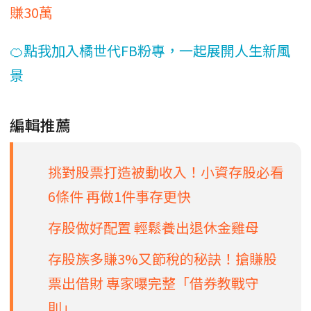
賺30萬
🍊點我加入橘世代FB粉專，一起展開人生新風
景
編輯推薦
挑對股票打造被動收入！小資存股必看
6條件 再做1件事存更快
存股做好配置 輕鬆養出退休金雞母
存股族多賺3%又節稅的秘訣！搶賺股
票出借財 專家曝完整「借券教戰守
則」