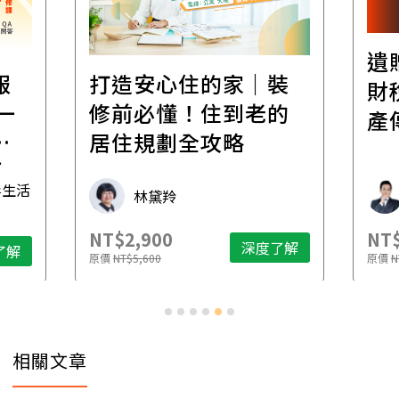
遺
報
打造安心住的家｜裝
財
一
修前必懂！住到老的
產
一
居住規劃全攻略
先
毒生活
林黛羚
NT$2,900
NT$
深度了解
了解
原價
NT$5,600
原價
N
相關文章