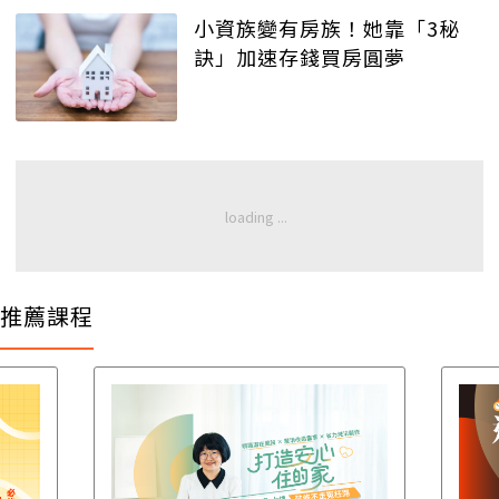
小資族變有房族！她靠「3秘
訣」加速存錢買房圓夢
推薦課程