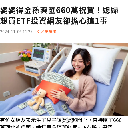
婆婆得金孫爽匯660萬祝賀！媳婦
想買ETF投資網友卻擔心這1事
2024-11-06 11:27
文／姊妹淘
有位女網友表示生了兒子讓婆婆超開心，直接匯了660
萬到她的戶頭，她打算拿這筆錢買ETF存股，畢竟