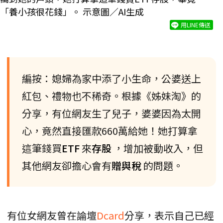
「養小孩很花錢」。 示意圖／AI生成
用LINE傳送
編按：媳婦為家中添了小生命，公婆送上
紅包、禮物也不稀奇。根據《姊妹淘》的
分享，有位網友生了兒子，婆婆因為太開
心，竟然直接匯款660萬給她！她打算拿
這筆錢買
ETF
來
存股
，增加被動收入，但
其他網友卻擔心會有
贈與稅
的問題。
有位女網友曾在論壇
Dcard
分享，表示自己已經