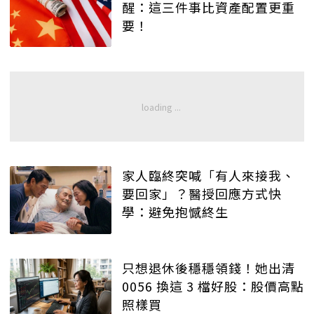
醒：這三件事比資產配置更重
要！
家人臨終突喊「有人來接我、
要回家」？醫授回應方式快
學：避免抱憾終生
只想退休後穩穩領錢！她出清
0056 換這 3 檔好股：股價高點
照樣買