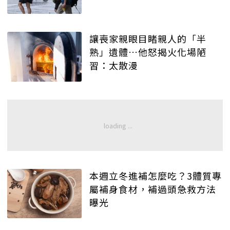
讓喪家親眼目睹親人的「半
熟」遺體…他怒揭火化場陋
習：太散漫
本週立冬進補怎麼吃？3體質專
屬補身食材，補過頭急救方法
曝光