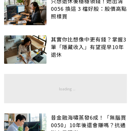
只想退休後穩穩領錢！她出清
0056 換這 3 檔好股：股價高點
照樣買
其實你比想像中更有錢？掌握3
筆「隱藏收入」有望提早10年
退休
昔金融海嘯蒸發6成！「無腦買
0050」10年後還會賺嗎？抗通