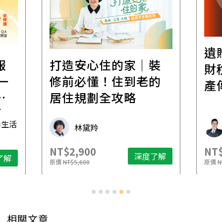
遺
報
打造安心住的家｜裝
財
一
修前必懂！住到老的
產
一
居住規劃全攻略
先
毒生活
林黛羚
NT$2,900
NT$
深度了解
了解
原價
NT$5,600
原價
N
相關文章