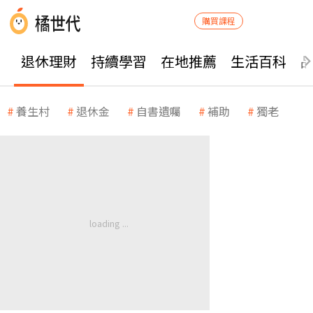
購買課程
退休理財
持續學習
在地推薦
生活百科
養生村
退休金
自書遺囑
補助
獨老