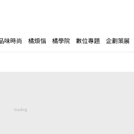
品味時尚
橘煩惱
橘學院
數位專題
企劃策展