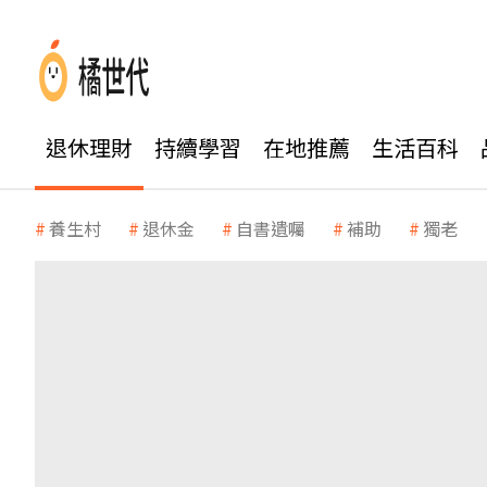
退休理財
持續學習
在地推薦
生活百科
養生村
退休金
自書遺囑
補助
獨老