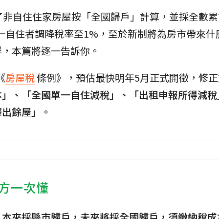
除了非自住住家房屋按「全國歸戶」計算，並採全數
單一自住者調降稅率至1%，至於新制將為房市帶來什
群，本篇將逐一告訴你。
《
房屋稅
條例》，預估最快明年5月正式開徵，修正
本」、「全國單一自住減稅」、「出租申報所得減稅
釋出餘屋」。
方一次懂
，本來採縣市歸戶，未來將採全國歸戶，須繳納稅成