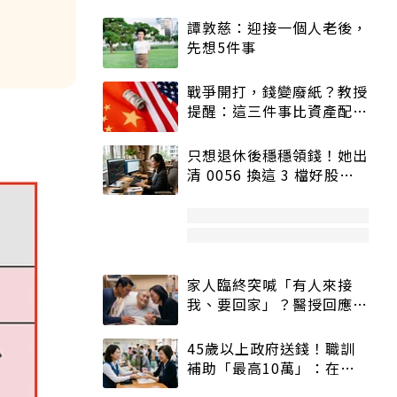
譚敦慈：迎接一個人老後，
先想5件事
戰爭開打，錢變廢紙？教授
提醒：這三件事比資產配置
更重要！
只想退休後穩穩領錢！她出
清 0056 換這 3 檔好股：
股價高點照樣買
家人臨終突喊「有人來接
我、要回家」？醫授回應方
式快學：避免抱憾終生
45歲以上政府送錢！職訓
補助「最高10萬」：在
職、待業都能申請