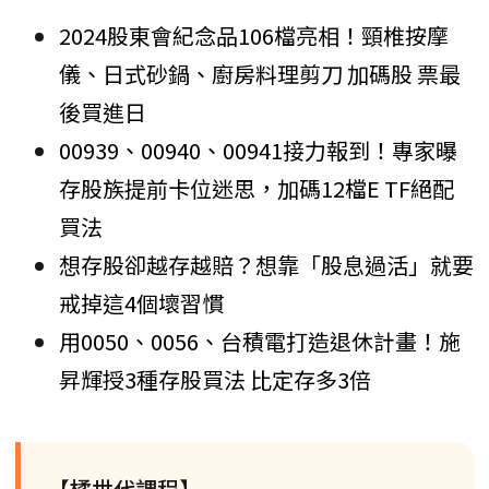
2024股東會紀念品106檔亮相！頸椎按摩
儀、日式砂鍋、廚房料理剪刀 加碼股 票最
後買進日
00939、00940、00941接力報到！專家曝
存股族提前卡位迷思，加碼12檔E TF絕配
買法
想存股卻越存越賠？想靠「股息過活」就要
戒掉這4個壞習慣
用0050、0056、台積電打造退休計畫！施
昇輝授3種存股買法 比定存多3倍
【橘世代課程】