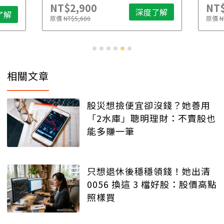
NT$2,900
NT$
深度了解
了解
原價
NT$5,600
原價
N
相關文章
股災想撿便宜卻沒錢？她善用
「2水庫」聰明理財：不賣股也
能多賺一筆
只想退休後穩穩領錢！她出清
0056 換這 3 檔好股：股價高點
照樣買