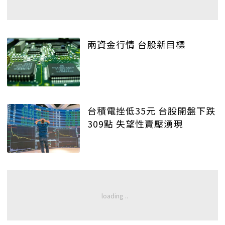
兩資金行情 台股新目標
台積電挫低35元 台股開盤下跌
309點 失望性賣壓湧現