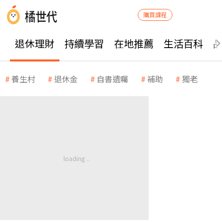
購買課程
退休理財
持續學習
在地推薦
生活百科
養生村
退休金
自書遺囑
補助
獨老