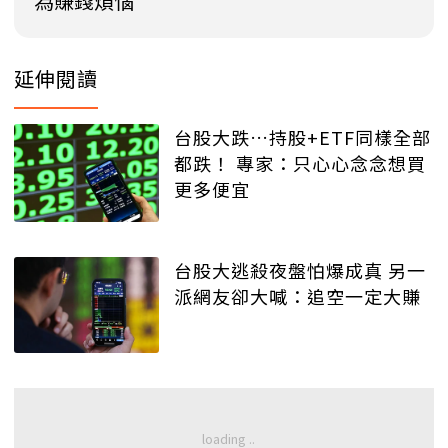
為賺錢煩惱
延伸閱讀
台股大跌…持股+ETF同樣全部
都跌！ 專家：只心心念念想買
更多便宜
台股大逃殺夜盤怕爆成真 另一
派網友卻大喊：追空一定大賺