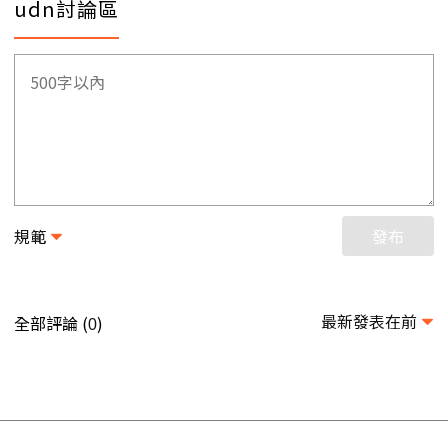
udn討論區
規範
發布
最新發表在前
全部評論 (
)
0