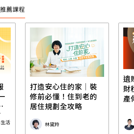
推薦課程
遺
報
打造安心住的家｜裝
財
一
修前必懂！住到老的
產
一
居住規劃全攻略
先
毒生活
林黛羚