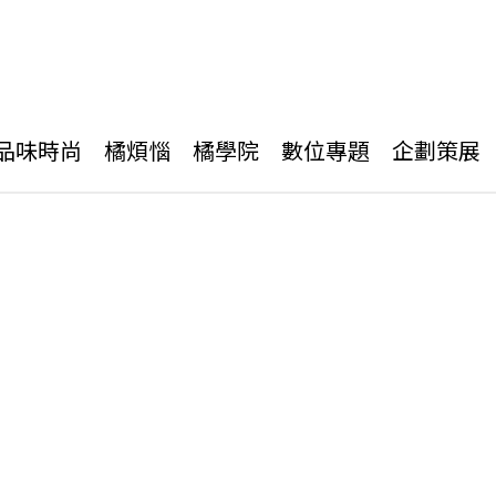
品味時尚
橘煩惱
橘學院
數位專題
企劃策展