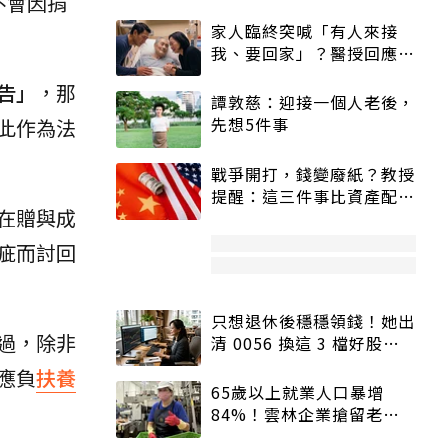
不會因捐
家人臨終突喊「有人來接
我、要回家」？醫授回應方
式快學：避免抱憾終生
告」
，那
譚敦慈：迎接一個人老後，
先想5件事
此作為法
戰爭開打，錢變廢紙？教授
提醒：這三件事比資產配置
在贈與成
更重要！
疵而討回
只想退休後穩穩領錢！她出
過，除非
清 0056 換這 3 檔好股：
股價高點照樣買
應負
扶養
65歲以上就業人口暴增
84%！雲林企業搶留老員
工：穩定性高、經驗豐富