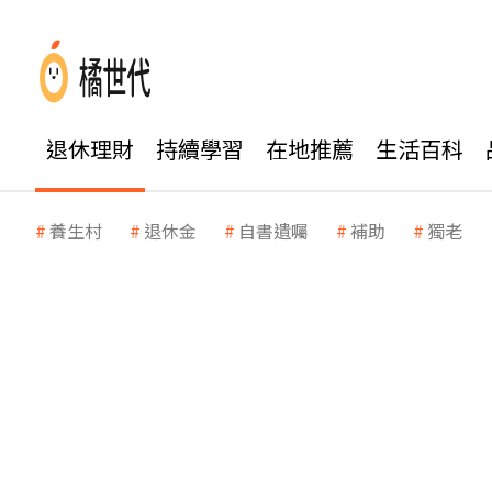
退休理財
持續學習
在地推薦
生活百科
養生村
退休金
自書遺囑
補助
獨老