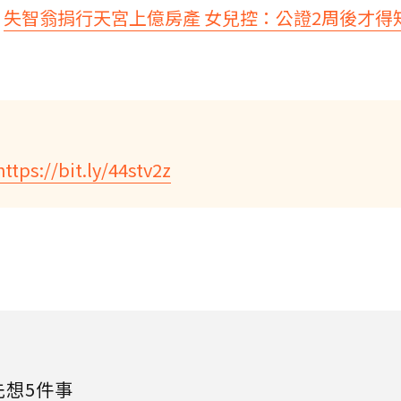
：
失智翁捐行天宮上億房產 女兒控：公證2周後才得知
https://bit.ly/44stv2z
先想5件事