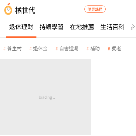
購買課程
退休理財
持續學習
在地推薦
生活百科
養生村
退休金
自書遺囑
補助
獨老