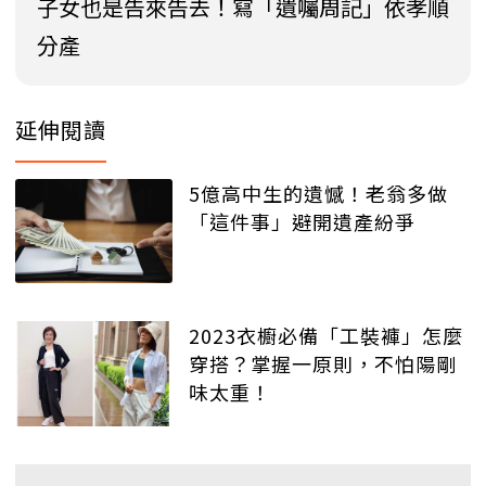
子女也是告來告去！寫「遺囑周記」依孝順
分產
延伸閱讀
5億高中生的遺憾！老翁多做
「這件事」避開遺產紛爭
2023衣櫥必備「工裝褲」怎麼
穿搭？掌握一原則，不怕陽剛
味太重！