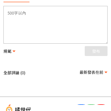
規範
發布
最新發表在前
全部評論 (
)
0