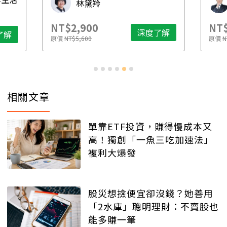
林黛羚
NT$2,900
NT$
深度了解
了解
原價
NT$5,600
原價
N
相關文章
單靠ETF投資，賺得慢成本又
高！獨創「一魚三吃加速法」
複利大爆發
股災想撿便宜卻沒錢？她善用
「2水庫」聰明理財：不賣股也
能多賺一筆