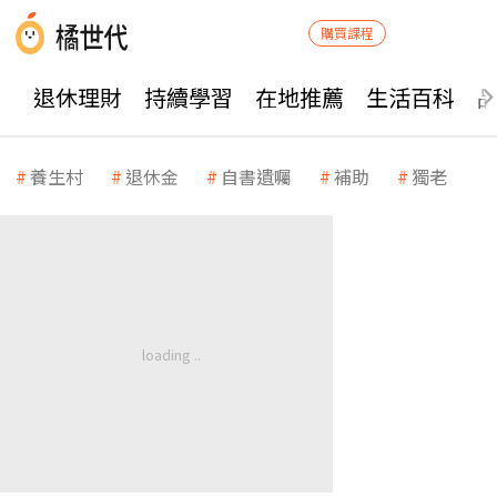
購買課程
退休理財
持續學習
在地推薦
生活百科
養生村
退休金
自書遺囑
補助
獨老