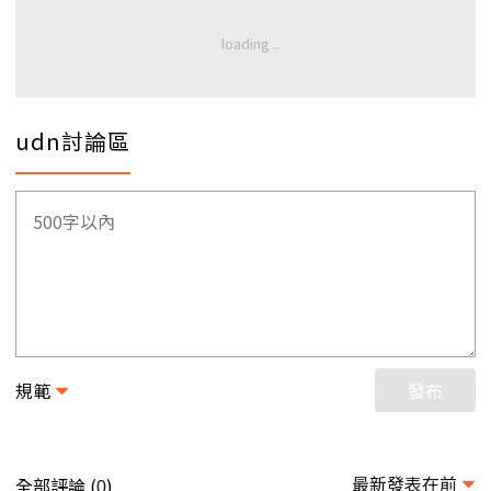
udn討論區
規範
發布
最新發表在前
全部評論 (
)
0