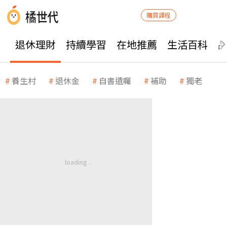
購買課程
退休理財
持續學習
在地推薦
生活百科
養生村
退休金
自書遺囑
補助
獨老