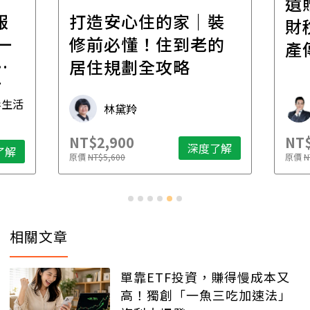
遺
報
打造安心住的家｜裝
財
一
修前必懂！住到老的
產
一
居住規劃全攻略
先
毒生活
林黛羚
NT$2,900
NT$
深度了解
了解
原價
NT$5,600
原價
N
相關文章
單靠ETF投資，賺得慢成本又
高！獨創「一魚三吃加速法」