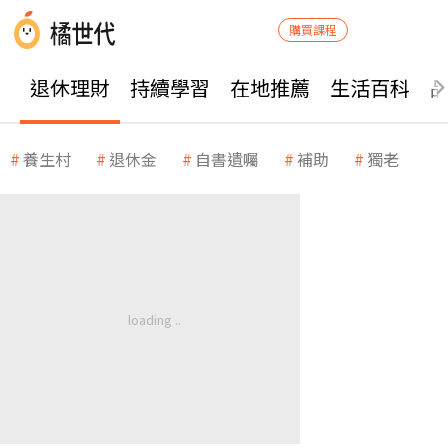
購買課程
退休理財
持續學習
在地推薦
生活百科
養生村
退休金
自書遺囑
補助
獨老