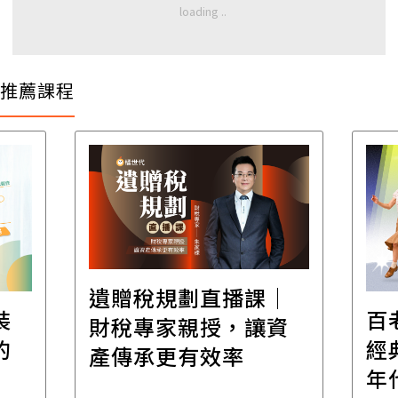
推薦課程
遺贈稅規劃直播課│
裝
百
財稅專家親授，讓資
的
經
產傳承更有效率
年