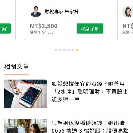
財稅專家 朱家棟
NT$2,500
NT$
了解
深度了解
原價
NT$4,888
原價
N
相關文章
股災想撿便宜卻沒錢？她善用
「2水庫」聰明理財：不賣股也
能多賺一筆
只想退休後穩穩領錢！她出清
0056 換這 3 檔好股：股價高點