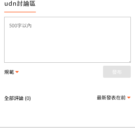
udn討論區
規範
發布
最新發表在前
全部評論 (
)
0