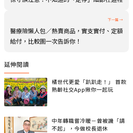
醫療險懶人包／熱賣商品，實支實付、定額
給付，比較圖一次告訴你！
延伸閱讀
橘世代更愛「趴趴走！」 首款
熟齡社交App揪你一起玩
中年轉職嘗冷暖－曾被譏「請
不起」，今做校長退休