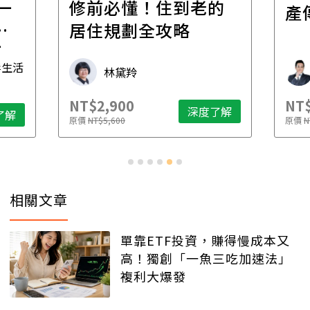
一
修前必懂！住到老的
產
一
居住規劃全攻略
先
毒生活
林黛羚
NT$2,900
NT$
深度了解
了解
原價
NT$5,600
原價
N
相關文章
單靠ETF投資，賺得慢成本又
高！獨創「一魚三吃加速法」
複利大爆發