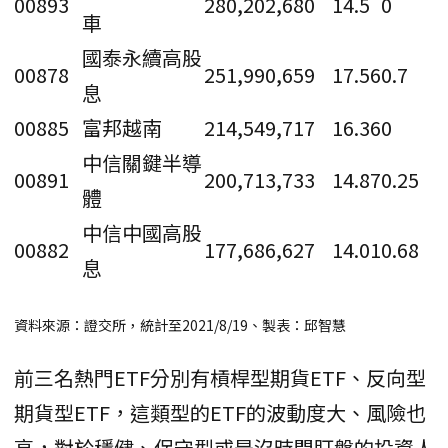
00893
280,202,680
14.5
0
車
國泰永續高股
00878
251,990,659
17.56
0.7
息
00885
富邦越南
214,549,717
16.36
0
中信關鍵半導
00891
200,713,733
14.87
0.25
體
中信中國高股
00882
177,686,627
14.01
0.68
息
資料來源：證交所，統計至2021/8/19、製表：邱智慧
前三名熱門ETF分別有槓桿型期貨ETF、反向型
期貨型ETF，這類型的ETF的波動度大、風險也
高，對於穩健、保守型或是沒時間盯盤的投資人