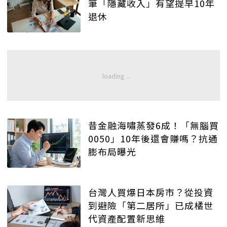
筆「隱藏收入」有望提早10年
退休
昔金融海嘯蒸發6成！「無腦買
0050」10年後還會賺嗎？抗通
膨布局曝光
台灣人買爆日本房市？從投資
到避險「第二居所」已成橘世
代資產配置新思維