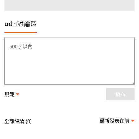
udn討論區
規範
發布
最新發表在前
全部評論 (
)
0