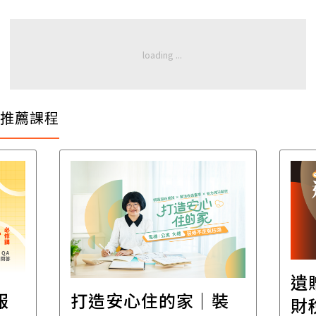
推薦課程
遺
報
打造安心住的家｜裝
財