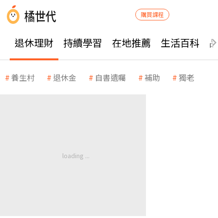
購買課程
退休理財
持續學習
在地推薦
生活百科
養生村
退休金
自書遺囑
補助
獨老