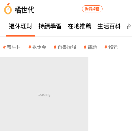
購買課程
退休理財
持續學習
在地推薦
生活百科
養生村
退休金
自書遺囑
補助
獨老