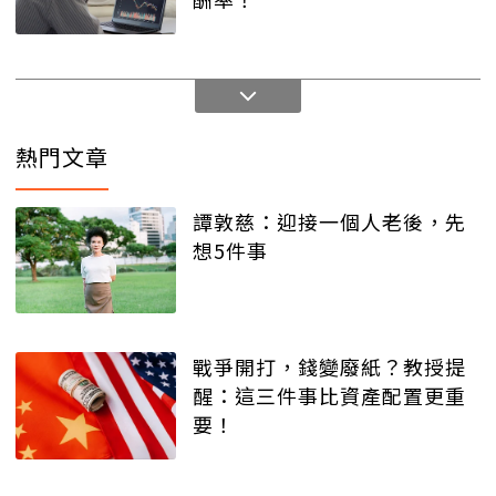
熱門文章
譚敦慈：迎接一個人老後，先
想5件事
戰爭開打，錢變廢紙？教授提
醒：這三件事比資產配置更重
要！