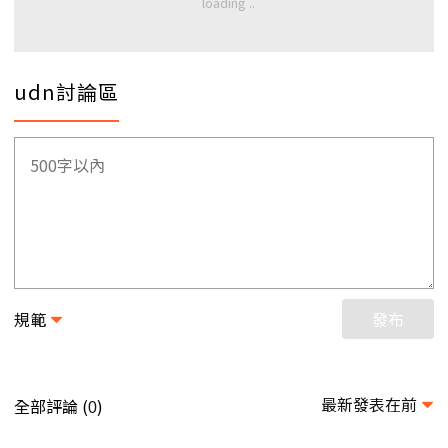
udn討論區
規範
發布
最新發表在前
全部評論 (
)
0