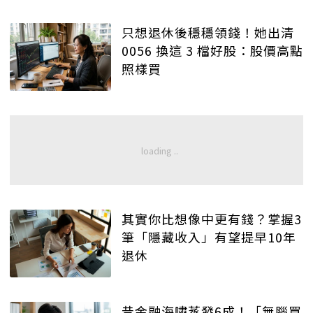
只想退休後穩穩領錢！她出清
0056 換這 3 檔好股：股價高點
照樣買
其實你比想像中更有錢？掌握3
筆「隱藏收入」有望提早10年
退休
昔金融海嘯蒸發6成！「無腦買