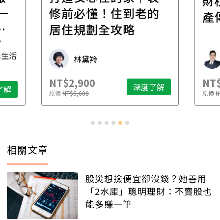
財
一
修前必懂！住到老的
產
一
居住規劃全攻略
先
毒生活
林黛羚
NT$2,900
NT$
深度了解
了解
原價
NT$5,600
原價
N
相關文章
股災想撿便宜卻沒錢？她善用
「2水庫」聰明理財：不賣股也
能多賺一筆