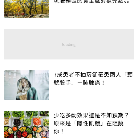
坑服務區的黃金風鈴搶先點亮
7成患者不抽菸卻罹患國人「頭
號殺手」－肺腺癌！
少吃多動效果還是不如預期？
原來是「隱性飢餓」在阻饒
你！