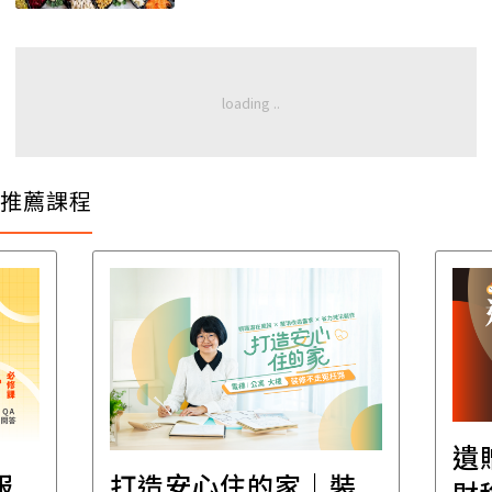
推薦課程
遺
報
打造安心住的家｜裝