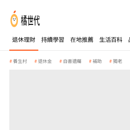
退休理財
持續學習
在地推薦
生活百科
養生村
退休金
自書遺囑
補助
獨老