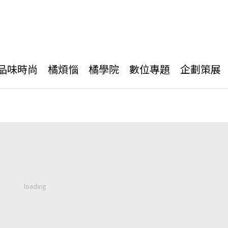
品味時尚
橘煩惱
橘學院
數位專題
企劃策展