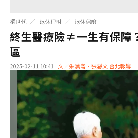
橘世代
退休理財
退休保險
終生醫療險≠一生有保障
區
2025-02-11 10:41
文／朱漢崙、張瀞文 台北報導