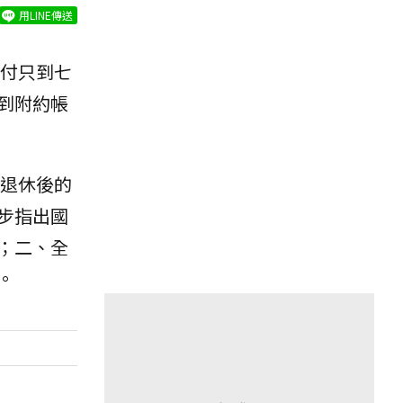
用LINE傳送
付只到七
到附約帳
退休後的
步指出國
；二、全
。