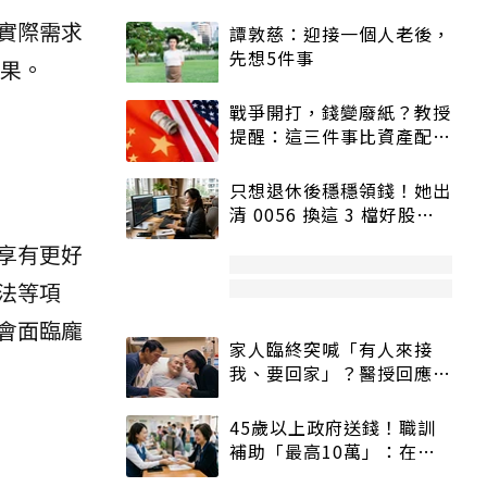
實際需求
譚敦慈：迎接一個人老後，
先想5件事
果。
戰爭開打，錢變廢紙？教授
提醒：這三件事比資產配置
更重要！
只想退休後穩穩領錢！她出
清 0056 換這 3 檔好股：
股價高點照樣買
享有更好
法等項
會面臨龐
家人臨終突喊「有人來接
我、要回家」？醫授回應方
式快學：避免抱憾終生
45歲以上政府送錢！職訓
補助「最高10萬」：在
職、待業都能申請