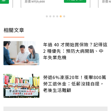
原價
NT$5,600
原價
N
相關文章
年過 40 才開始買保險？記得這
2 種優先：預防大病開銷、中
年失業危機
勞退6%凍漲20年！衝擊800萬
勞工退休金：低薪沒錢自提，
老後生活難顧