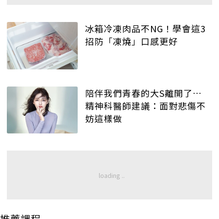
冰箱冷凍肉品不NG！學會這3
招防「凍燒」口感更好
陪伴我們青春的大S離開了…
精神科醫師建議：面對悲傷不
妨這樣做
推薦課程