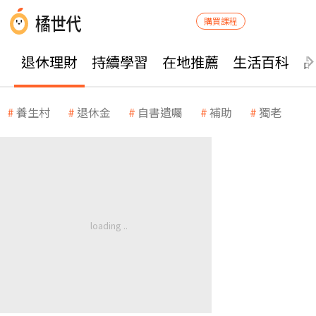
購買課程
退休理財
持續學習
在地推薦
生活百科
養生村
退休金
自書遺囑
補助
獨老