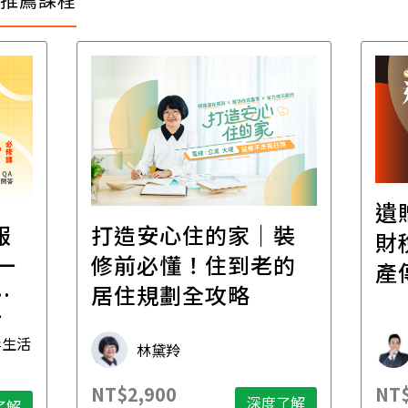
遺
報
打造安心住的家｜裝
財
一
修前必懂！住到老的
產
一
居住規劃全攻略
先
毒生活
林黛羚
NT$2,900
NT$
深度了解
了解