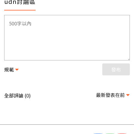
udn討論區
規範
發布
最新發表在前
全部評論 (
)
0