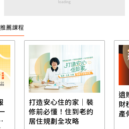
推薦課程
遺
報
打造安心住的家｜裝
財
一
修前必懂！住到老的
產
一
居住規劃全攻略