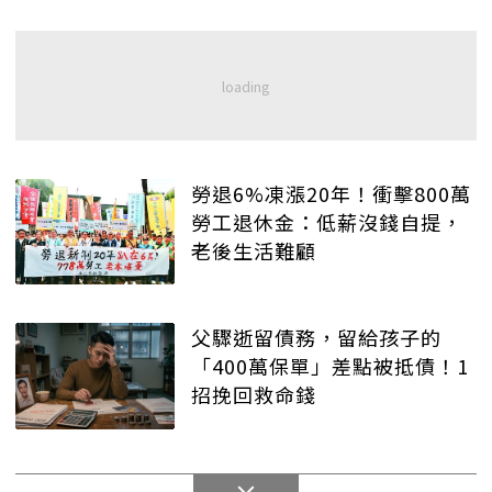
勞退6%凍漲20年！衝擊800萬
勞工退休金：低薪沒錢自提，
老後生活難顧
父驟逝留債務，留給孩子的
「400萬保單」差點被抵債！1
招挽回救命錢