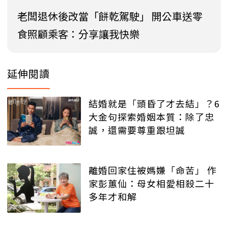
老闆退休後改當「餅乾駕駛」 開公車送零
食照顧乘客：分享讓我快樂
延伸閱讀
結婚就是「頭昏了才去結」？6
大金句探索婚姻本質：除了忠
誠，還需要尊重跟坦誠
離婚回家住被媽嫌「命苦」 作
家彭蕙仙：母女相愛相殺二十
多年才和解