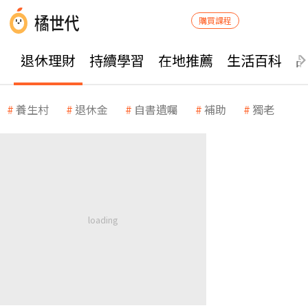
購買課程
退休理財
持續學習
在地推薦
生活百科
養生村
退休金
自書遺囑
補助
獨老