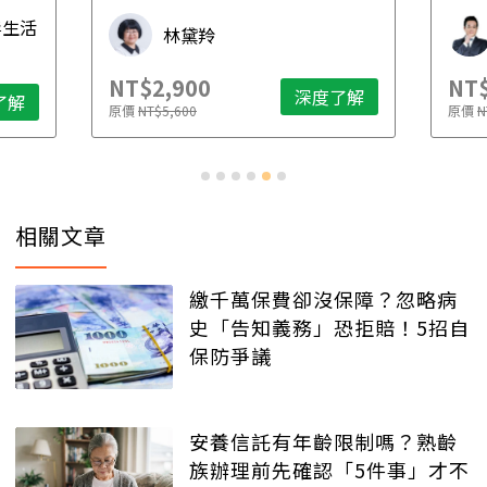
先
毒生活
林黛羚
NT$2,900
NT$
深度了解
了解
原價
NT$5,600
原價
N
相關文章
繳千萬保費卻沒保障？忽略病
史「告知義務」恐拒賠！5招自
保防爭議
安養信託有年齡限制嗎？熟齡
族辦理前先確認「5件事」才不