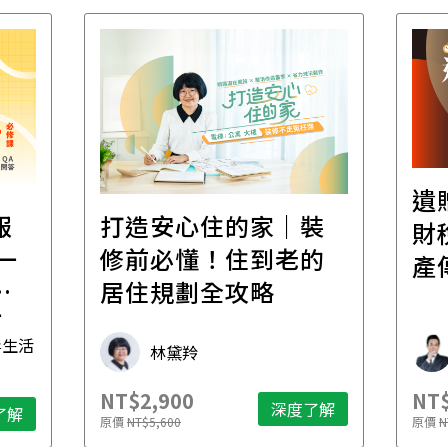
遺
報
打造安心住的家｜裝
財
一
修前必懂！住到老的
產
一
居住規劃全攻略
先
毒生活
林黛羚
NT$2,900
NT$
深度了解
了解
原價
NT$5,600
原價
N