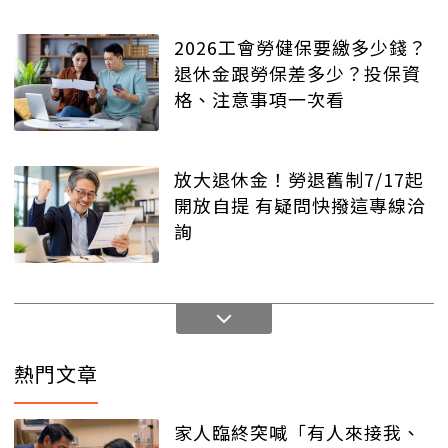
2026工會勞健保要繳多少錢？
退休金跟勞保差多少？投保資
格、注意事項一次看
放大退休金！勞退舊制7/17起
開放自提 有疑問快撥這專線洽
詢
熱門文章
家人臨終突喊「有人來接我、