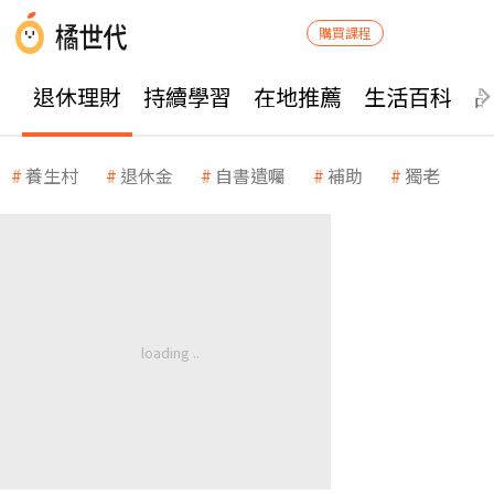
購買課程
退休理財
持續學習
在地推薦
生活百科
養生村
退休金
自書遺囑
補助
獨老