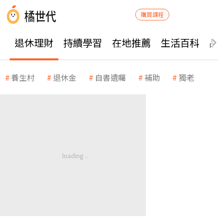
購買課程
退休理財
持續學習
在地推薦
生活百科
養生村
退休金
自書遺囑
補助
獨老