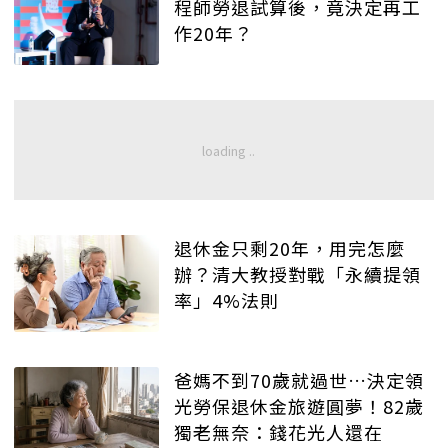
程師勞退試算後，竟決定再工
作20年？
退休金只剩20年，用完怎麼
辦？清大教授對戰「永續提領
率」4%法則
爸媽不到70歲就過世…決定領
光勞保退休金旅遊圓夢！82歲
獨老無奈：錢花光人還在