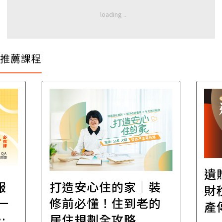
推薦課程
遺
報
打造安心住的家｜裝
財
一
修前必懂！住到老的
產
一
居住規劃全攻略