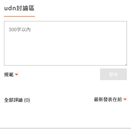
udn討論區
規範
發布
最新發表在前
全部評論 (
)
0