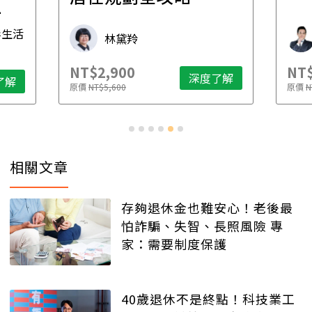
先
毒生活
林黛羚
NT$2,900
NT$
深度了解
了解
原價
NT$5,600
原價
N
相關文章
存夠退休金也難安心！老後最
怕詐騙、失智、長照風險 專
家：需要制度保護
40歲退休不是終點！科技業工