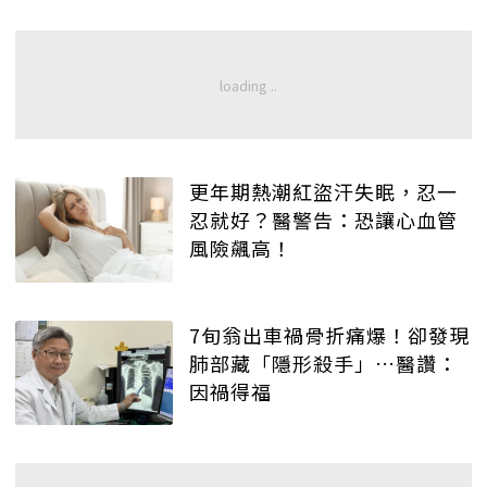
更年期熱潮紅盜汗失眠，忍一
忍就好？醫警告：恐讓心血管
風險飆高！
7旬翁出車禍骨折痛爆！卻發現
肺部藏「隱形殺手」…醫讚：
因禍得福