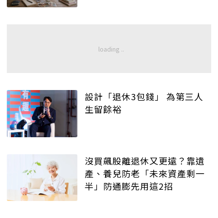
設計「退休3包錢」 為第三人
生留餘裕
沒買飆股離退休又更遠？靠遺
產、養兒防老「未來資產剩一
半」防通膨先用這2招