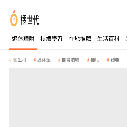
退休理財
持續學習
在地推薦
生活百科
養生村
退休金
自書遺囑
補助
獨老