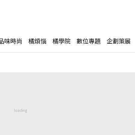
品味時尚
橘煩惱
橘學院
數位專題
企劃策展