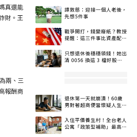
媽真還能
譚敦慈：迎接一個人老後，
先想5件事
詐財。王
戰爭開打，錢變廢紙？教授
提醒：這三件事比資產配置
更重要！
只想退休後穩穩領錢！她出
清 0056 換這 3 檔好股：
股價高點照樣買
為兩、三
高報酬商
退休第一天就崩潰！60歲
男對著超商便當懷疑人生
「一切好安靜」
入住平價養生村！全台老人
公寓「政策型補助」最高打
5折