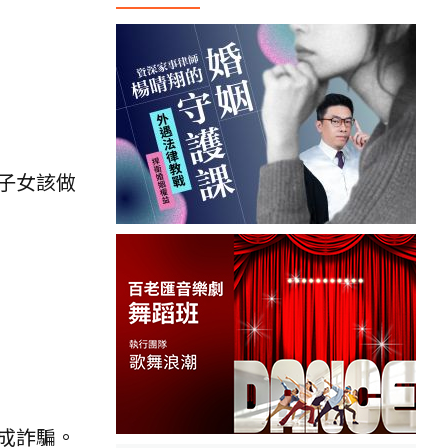
子女該做
成詐騙。