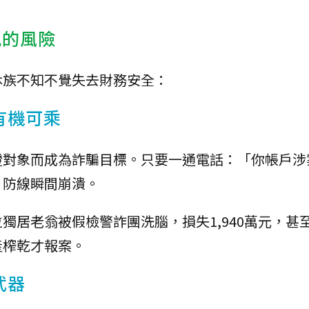
見的風險
休族不知不覺失去財務安全：
有機可乘
證對象而成為詐騙目標。只要一通電話：「你帳戶涉
，防線瞬間崩潰。
獨居老翁被假檢警詐團洗腦，損失1,940萬元，甚
產榨乾才報案。
武器