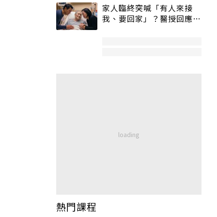
家人臨終突喊「有人來接
我、要回家」？醫授回應方
式快學：避免抱憾終生
熱門課程