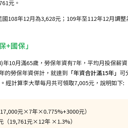
761元。
08年12月為3,628元；109年至112年12月調整為
保+國保」
)年10月滿65歲，勞保年資有7年，平均月投保薪資17
7年的勞保年資併計，就達到
「年資合計滿15年」
可
金。
經計算李大華每月共可領取7,005元，說明如下:
7,000元×7年×0.775%+3000元）
（19,761元×12年 ×1.3%）