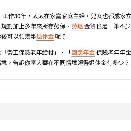
歲，工作30年，太太在家當家庭主婦，兒女也都成家
財規劃加上多年來所存勞保、
勞退
金等也是一筆不少
休後可以領幾筆
退休金
呢？
供
「勞工保險老年給付」、「
國民年金
保險老年年
情境，告訴你李大華在不同情境領得退休金有多少？