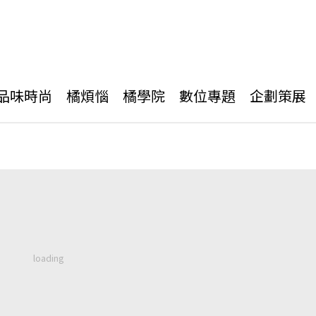
品味時尚
橘煩惱
橘學院
數位專題
企劃策展