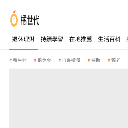
退休理財
持續學習
在地推薦
生活百科
養生村
退休金
自書遺囑
補助
獨老