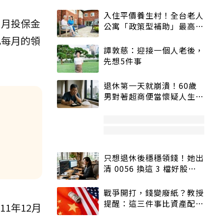
入住平價養生村！全台老人
、月投保金
公寓「政策型補助」最高打
5折
此每月的領
譚敦慈：迎接一個人老後，
先想5件事
退休第一天就崩潰！60歲
男對著超商便當懷疑人生
「一切好安靜」
只想退休後穩穩領錢！她出
清 0056 換這 3 檔好股：
股價高點照樣買
戰爭開打，錢變廢紙？教授
提醒：這三件事比資產配置
11年12月
更重要！