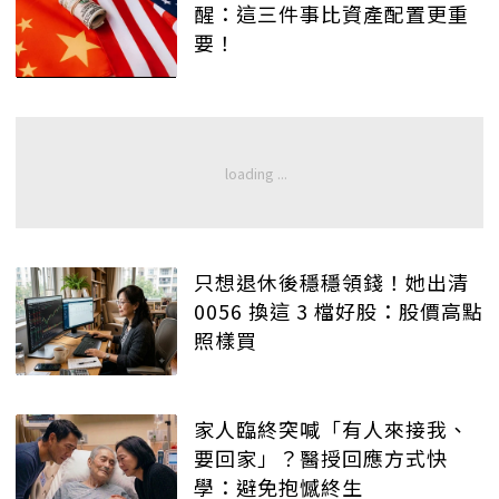
醒：這三件事比資產配置更重
要！
只想退休後穩穩領錢！她出清
0056 換這 3 檔好股：股價高點
照樣買
家人臨終突喊「有人來接我、
要回家」？醫授回應方式快
學：避免抱憾終生