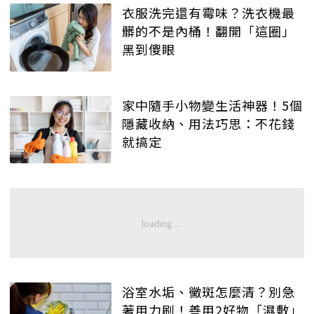
衣服洗完還有霉味？洗衣機最
髒的不是內桶！翻開「這圈」
黑到傻眼
家中隨手小物變生活神器！5個
隱藏收納、用法巧思：不花錢
就搞定
浴室水垢、黴斑怎麼清？別急
著用力刷！善用2好物「濕敷」