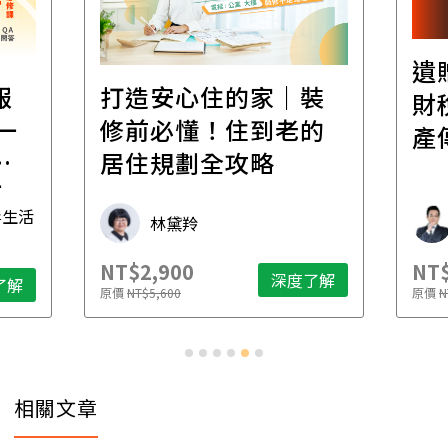
遺
報
打造安心住的家｜裝
財
一
修前必懂！住到老的
產
一
居住規劃全攻略
先
毒生活
林黛羚
NT$2,900
NT$
深度了解
了解
原價
NT$5,600
原價
N
相關文章