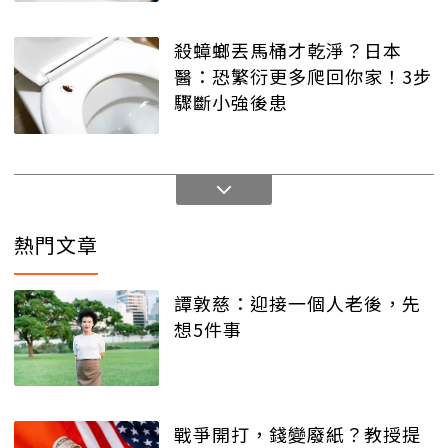
殺蟑螂丟馬桶才乾淨？日本
醫：恐繁衍更多爬回你家！3步
驟斷小強後患
熱門文章
譚敦慈：迎接一個人老後，先
想5件事
戰爭開打，錢變廢紙？教授提