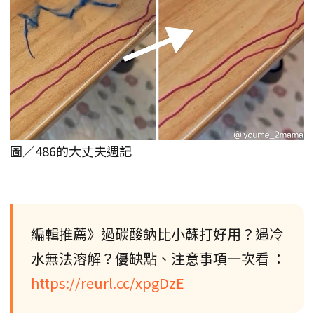
圖／486的大丈夫週記
編輯推薦》過碳酸鈉比小蘇打好用？遇冷
水無法溶解？優缺點、注意事項一次看 ：
https://reurl.cc/xpgDzE