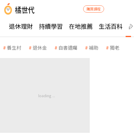
購買課程
退休理財
持續學習
在地推薦
生活百科
養生村
退休金
自書遺囑
補助
獨老