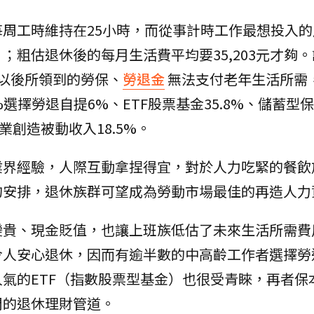
周工時維持在25小時，而從事計時工作最想投入的
；粗估退休後的每月生活費平均要35,203元才夠
以後所領到的勞保、
勞退金
無法支付老年生活所需
%選擇勞退自提6%、ETF股票基金35.8%、儲蓄型
副業創造被動收入18.5%。
業界經驗，人際互動拿捏得宜，對於人力吃緊的餐飲
的安排，退休族群可望成為勞動市場最佳的再造人力
變貴、現金貶值，也讓上班族低估了未來生活所需費
令人安心退休，因而有逾半數的中高齡工作者選擇勞
氣的ETF（指數股票型基金）也很受青睞，再者保
門的退休理財管道。