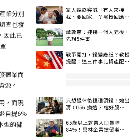
家人臨終突喊「有人來接
產業分別
我、要回家」？醫授回應方
。調查也發
式快學：避免抱憾終生
譚敦慈：迎接一個人老後，
，因此已
先想5件事
保單
戰爭開打，錢變廢紙？教授
提醒：這三件事比資產配置
更重要！
旅宿業而
資源。
只想退休後穩穩領錢！她出
用，而現
清 0056 換這 3 檔好股：
退自提6%
股價高點照樣買
65歲以上就業人口暴增
本型的儲
84%！雲林企業搶留老員
工：穩定性高、經驗豐富