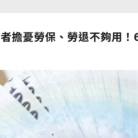
訪者擔憂勞保、勞退不夠用！