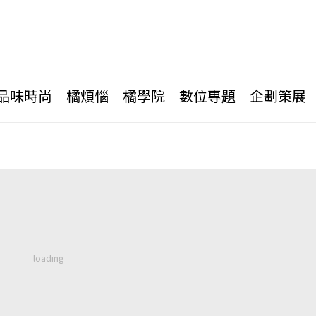
品味時尚
橘煩惱
橘學院
數位專題
企劃策展