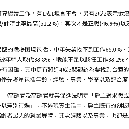
打算繼續工作，有1成1坦言不會，另有2成2表示還
時比率最高(51.2%)，其次才是正職(46.9%)以
面臨的職場困境包括：中年失業找不到工作65.0%
務被年輕人取代38.8%、職能不足以勝任工作38.2
場有困難，其中更有將近4成5悲觀認為要找到合適
的優先考量包括年齡、經驗、專業、學歷以及配合度
析，中高齡者及高齡者就業促進法明定「雇主對求職
予以差別待遇」，不過現實生活中，雇主既有的刻板
高齡者最大的就業屏障，其次經驗以及專業，也都是