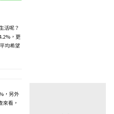
生活呢？
.2%，更
平均希望
2%，另外
調查來看，