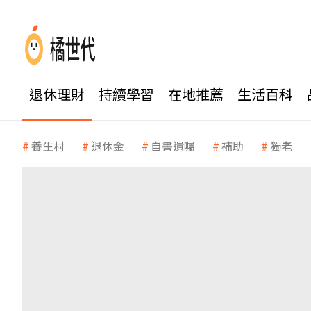
退休理財
持續學習
在地推薦
生活百科
養生村
退休金
自書遺囑
補助
獨老