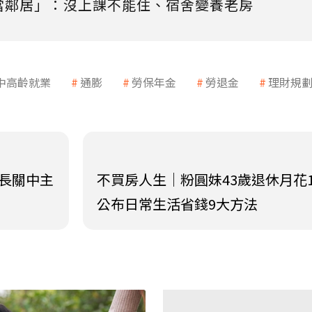
當鄰居」：沒上課不能住、宿舍變養老房
中高齡就業
通膨
勞保年金
勞退金
理財規
院長關中主
不買房人生｜粉圓妹43歲退休月花1
公布日常生活省錢9大方法