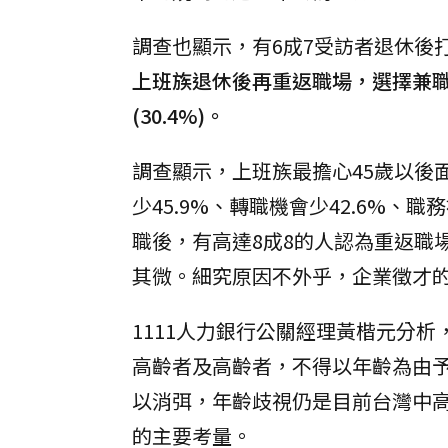
調查也顯示，有6成7受訪者退休後
上班族退休後再重返職場，選擇兼職/計
(30.4%)。
調查顯示，上班族最擔心45歲以後
少45.9%、轉職機會少42.6%、職
職後，有高達8成8的人認為重返職
其微。細究原因不外乎，企業徵才
1111人力銀行公關經理黃楷元分
高齡者及高齡者，不得以年齡為由
以消弭，年齡歧視仍是目前台灣中
的主要考量。