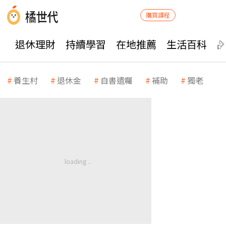
購買課程
退休理財
持續學習
在地推薦
生活百科
養生村
退休金
自書遺囑
補助
獨老