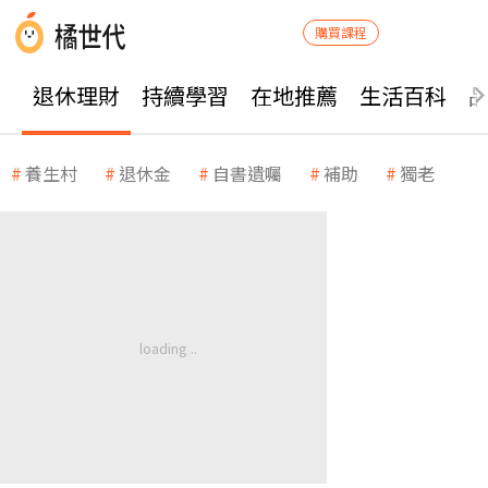
購買課程
退休理財
持續學習
在地推薦
生活百科
養生村
退休金
自書遺囑
補助
獨老