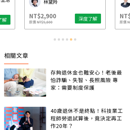
林黛羚
NT$2,900
NT$
深度了解
了解
原價
NT$5,600
原價
N
相關文章
存夠退休金也難安心！老後最
怕詐騙、失智、長照風險 專
家：需要制度保護
40歲退休不是終點！科技業工
程師勞退試算後，竟決定再工
作20年？