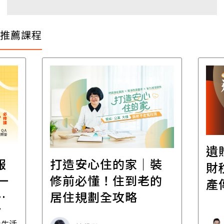
推薦課程
遺
報
打造安心住的家｜裝
財
一
修前必懂！住到老的
產
一
居住規劃全攻略
先
毒生活