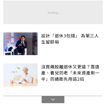
設計「退休3包錢」 為第三人
生留餘裕
沒買飆股離退休又更遠？靠遺
產、養兒防老「未來資產剩一
半」防通膨先用這2招