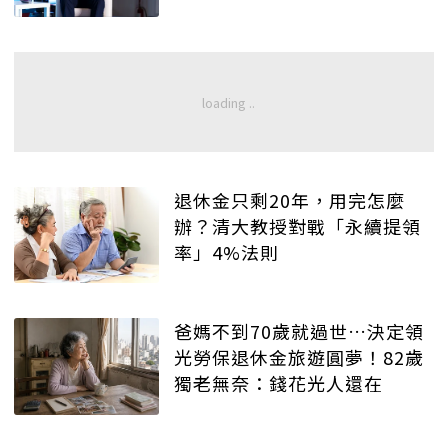
退休金只剩20年，用完怎麼
辦？清大教授對戰「永續提領
率」4%法則
爸媽不到70歲就過世…決定領
光勞保退休金旅遊圓夢！82歲
獨老無奈：錢花光人還在