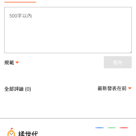
規範
發布
最新發表在前
全部評論 (
)
0