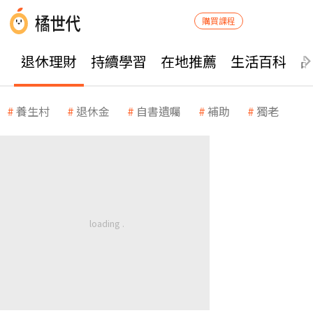
購買課程
退休理財
持續學習
在地推薦
生活百科
養生村
退休金
自書遺囑
補助
獨老