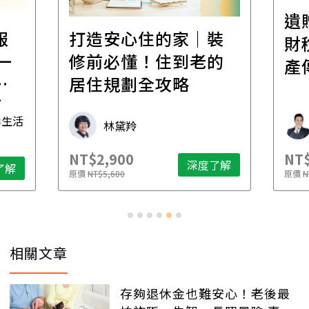
遺
報
打造安心住的家｜裝
財
一
修前必懂！住到老的
產
一
居住規劃全攻略
先
毒生活
林黛羚
NT$2,900
NT$
深度了解
了解
原價
NT$5,600
原價
N
相關文章
存夠退休金也難安心！老後最