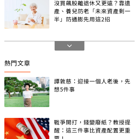
沒買飆股離退休又更遠？靠遺
產、養兒防老「未來資產剩一
半」防通膨先用這2招
熱門文章
譚敦慈：迎接一個人老後，先
想5件事
戰爭開打，錢變廢紙？教授提
醒：這三件事比資產配置更重
要！