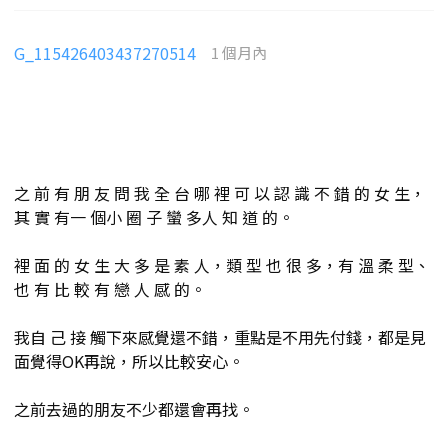
G_115426403437270514
1 個月內
之 前 有 朋 友 問 我 全 台 哪 裡 可 以 認 識 不 錯 的 女 生，
其 實 有一 個小 圈 子 蠻 多人 知 道 的。
裡 面 的 女 生 大 多 是 素 人，類 型 也 很 多，有 溫 柔 型、
也 有 比 較 有 戀 人 感 的。
我自 己 接 觸下來感覺還不錯，重點是不用先付錢，都是見
面覺得OK再說，所以比較安心。
之前去過的朋友不少都還會再找。