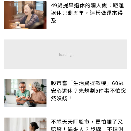
49歲提早退休的嫺人說：距離
退休只剩五年，這樣做還來得
及
股市當「生活費提款機」60歲
安心退休？先規劃5件事不怕突
然沒錢！
不想天天盯股市，更怕賺了又
賠錢！過來人 3 步驟「不理財