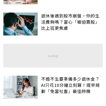
退休後遇到股市崩盤，你的生
活費夠嗎？當心「被迫賣股」
比上班更焦慮
不婚不生要準備多少退休金？
AI只花10分鐘立刻算！提早規
劃「免當社畜」最佳時機