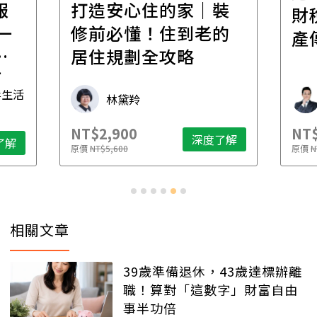
報
打造安心住的家｜裝
財
一
修前必懂！住到老的
產
一
居住規劃全攻略
先
毒生活
林黛羚
NT$2,900
NT$
深度了解
了解
原價
NT$5,600
原價
N
相關文章
39歲準備退休，43歲達標辦離
職！算對「這數字」財富自由
事半功倍