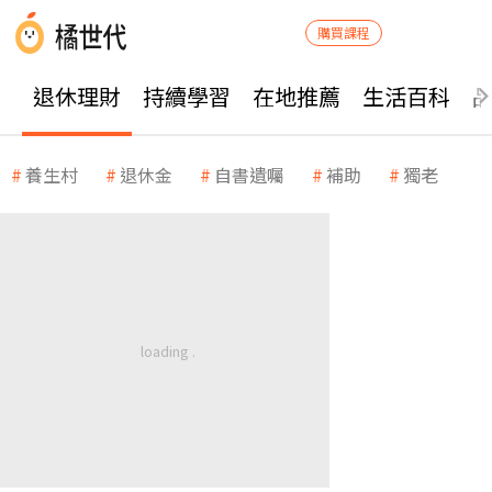
購買課程
退休理財
持續學習
在地推薦
生活百科
養生村
退休金
自書遺囑
補助
獨老