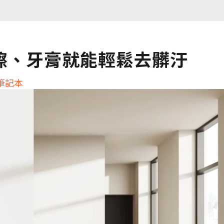
擦、牙膏就能輕鬆去髒汙
活筆記本