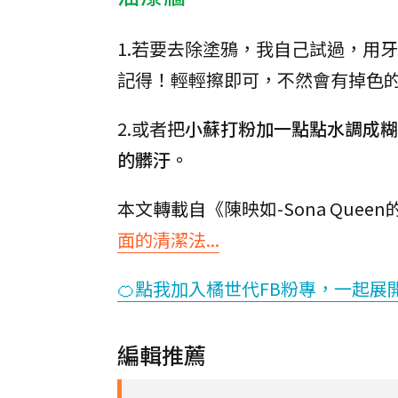
1.若要去除塗鴉，我自己試過，用
記得！輕輕擦即可，不然會有掉色
2.或者把
小蘇打粉加一點點水調成糊
的髒汙。
本文轉載自《陳映如-Sona Que
面的清潔法...
🍊點我加入橘世代FB粉專，一起展
編輯推薦