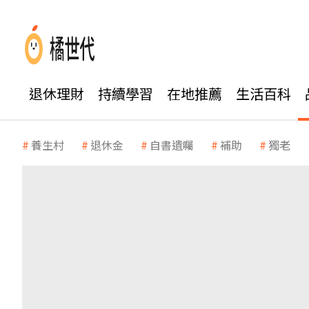
退休理財
持續學習
在地推薦
生活百科
養生村
退休金
自書遺囑
補助
獨老