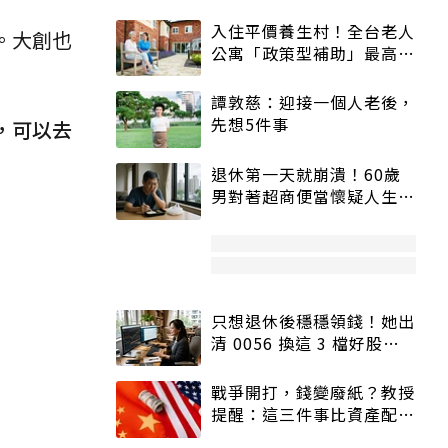
入住平價養生村！全台老人
。大創也
公寓「政策型補助」最高打
5折
譚敦慈：迎接一個人老後，
先想5件事
，可以去
退休第一天就崩潰！60歲
男對著超商便當懷疑人生
「一切好安靜」
只想退休後穩穩領錢！她出
清 0056 換這 3 檔好股：
股價高點照樣買
戰爭開打，錢變廢紙？教授
提醒：這三件事比資產配置
更重要！