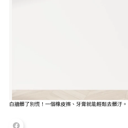
白牆髒了別慌！一個橡皮擦、牙膏就能輕鬆去髒汙。 圖／S