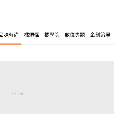
品味時尚
橘煩惱
橘學院
數位專題
企劃策展