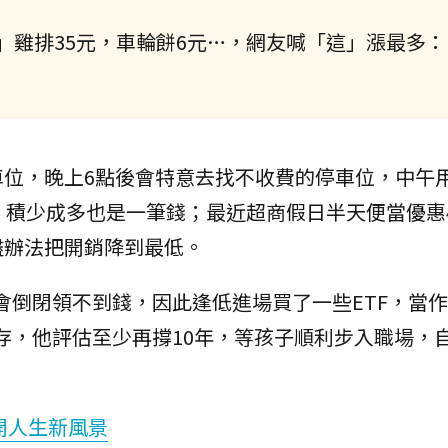
」雞排35元，車輪餅6元…，網友喊「這」漲最多：
車位，晚上6點後會特意去找不收費的停車位，中午
，積少成多也是一筆錢；最近超商假日半天便當優惠
盡辦法把開銷降到最低。
會倒閉領不到錢，因此逢低進場買了一些ETF，當
存，他評估至少再撐10年，等孩子順利步入職場，
開人生新風景