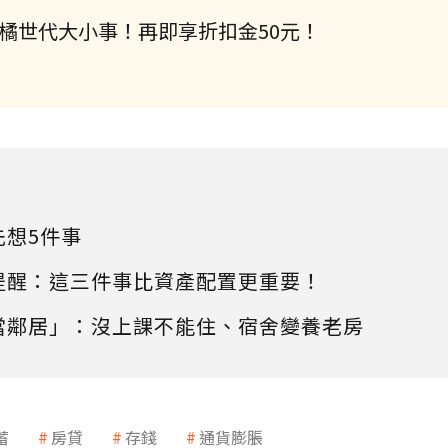
握橘世代大小事！再即享折扣金50元！
先想5件事
提醒：這三件事比資產配置更重要！
當鄰居」：沒上課不能住、宿舍變養老房
蓄
房貸
存錢
通貨膨脹