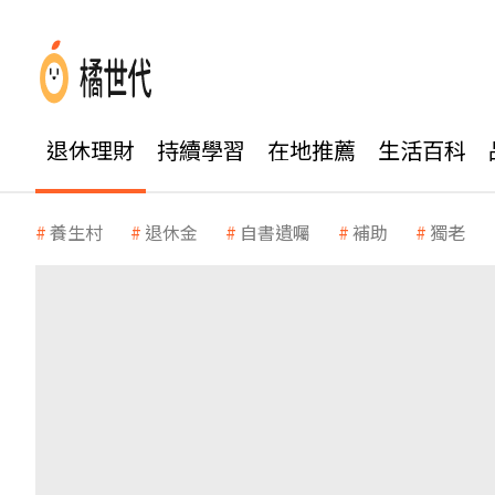
退休理財
持續學習
在地推薦
生活百科
養生村
退休金
自書遺囑
補助
獨老