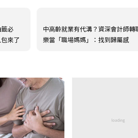
抽籤必
中高齡就業有代溝？資深會計師轉
人包來了
樂當「職場媽媽」：找到歸屬感