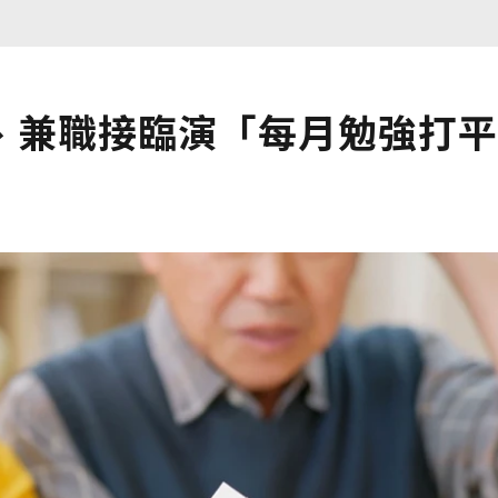
、兼職接臨演「每月勉強打平