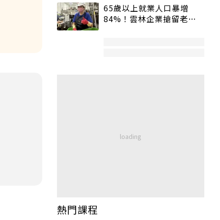
65歲以上就業人口暴增
84%！雲林企業搶留老員
工：穩定性高、經驗豐富
熱門課程