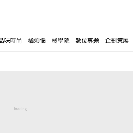
品味時尚
橘煩惱
橘學院
數位專題
企劃策展