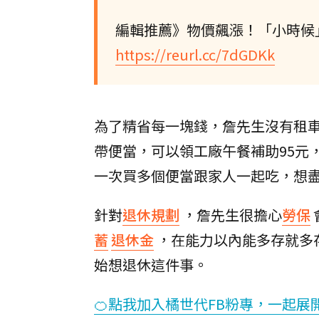
編輯推薦》物價飆漲！「小時候
https://reurl.cc/7dGDKk
為了精省每一塊錢，詹先生沒有租
帶便當，可以領工廠午餐補助95元
一次買多個便當跟家人一起吃，想
針對
退休規劃
，詹先生很擔心
勞保
蓄
退休金
，在能力以內能多存就多
始想退休這件事。
🍊點我加入橘世代FB粉專，一起展