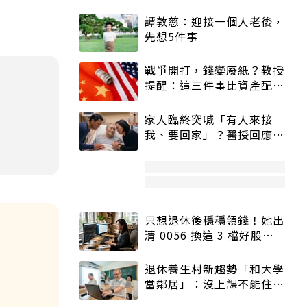
譚敦慈：迎接一個人老後，
先想5件事
戰爭開打，錢變廢紙？教授
提醒：這三件事比資產配置
更重要！
家人臨終突喊「有人來接
我、要回家」？醫授回應方
式快學：避免抱憾終生
只想退休後穩穩領錢！她出
清 0056 換這 3 檔好股：
股價高點照樣買
退休養生村新趨勢「和大學
當鄰居」：沒上課不能住、
宿舍變養老房