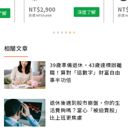
NT$2,900
NT$
深度了解
了解
原價
NT$5,600
原價
N
相關文章
39歲準備退休，43歲達標辦離
職！算對「這數字」財富自由
事半功倍
退休後遇到股市崩盤，你的生
活費夠嗎？當心「被迫賣股」
比上班更焦慮