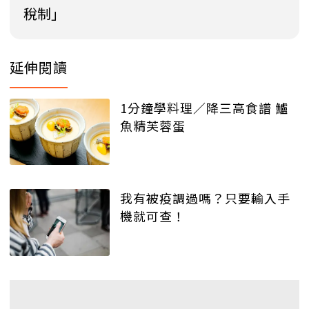
稅制」
延伸閱讀
1分鐘學料理／降三高食譜 鱸
魚精芙蓉蛋
我有被疫調過嗎？只要輸入手
機就可查！