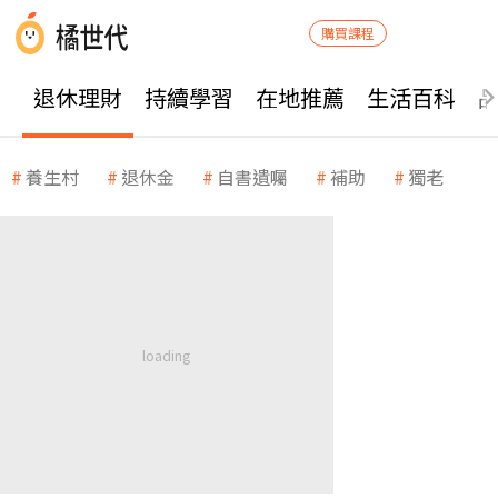
購買課程
退休理財
持續學習
在地推薦
生活百科
養生村
退休金
自書遺囑
補助
獨老