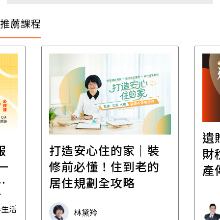
推薦課程
遺
報
打造安心住的家｜裝
財
一
修前必懂！住到老的
產
一
居住規劃全攻略
先
毒生活
林黛羚