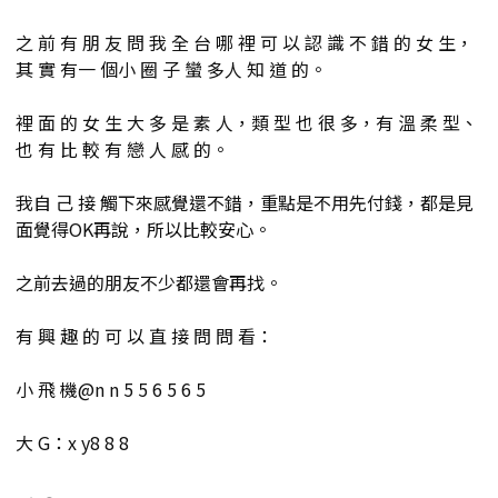
之 前 有 朋 友 問 我 全 台 哪 裡 可 以 認 識 不 錯 的 女 生，
其 實 有一 個小 圈 子 蠻 多人 知 道 的。
裡 面 的 女 生 大 多 是 素 人，類 型 也 很 多，有 溫 柔 型、
也 有 比 較 有 戀 人 感 的。
我自 己 接 觸下來感覺還不錯，重點是不用先付錢，都是見
面覺得OK再說，所以比較安心。
之前去過的朋友不少都還會再找。
有 興 趣 的 可 以 直 接 問 問 看：
小 飛 機@n n 5 5 6 5 6 5
大 G：x y8 8 8