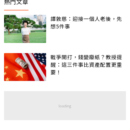
熱門文章
譚敦慈：迎接一個人老後，先
想5件事
戰爭開打，錢變廢紙？教授提
醒：這三件事比資產配置更重
要！