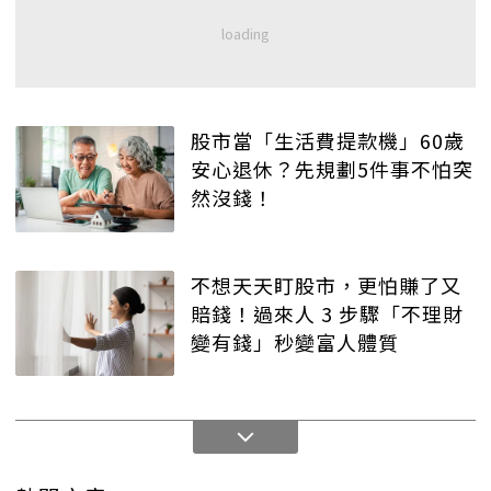
股市當「生活費提款機」60歲
安心退休？先規劃5件事不怕突
然沒錢！
不想天天盯股市，更怕賺了又
賠錢！過來人 3 步驟「不理財
變有錢」秒變富人體質