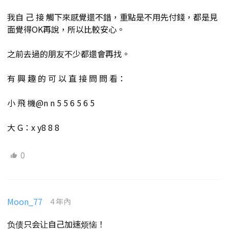
我自 己 接 觸下來感覺還不錯，重點是不用先付錢，都是見
面覺得OK再說，所以比較安心。
之前去過的朋友不少都還會再找。
有 興 趣 的 可 以 直 接 問 問 看：
小 飛 機@n n 5 5 6 5 6 5
大 G：x y8 8 8
0
Moon_77
4 年內
负债只会让自己加速烦恼！