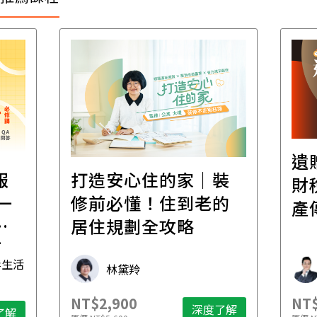
遺
報
打造安心住的家｜裝
財
一
修前必懂！住到老的
產
一
居住規劃全攻略
先
毒生活
林黛羚
NT$2,900
NT$
深度了解
了解