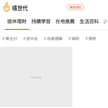
購買課程
退休理財
持續學習
在地推薦
生活百科
養生村
退休金
自書遺囑
補助
獨老