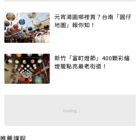
元宵湯圓哪裡買？台南「圓仔
地圖」報你知！
新竹「富町燈節」400顆彩繪
燈籠點亮最老街道！
推薦課程