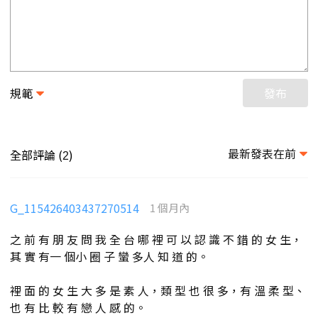
規範
發布
最新發表在前
全部評論 (
)
2
G_115426403437270514
1 個月內
之 前 有 朋 友 問 我 全 台 哪 裡 可 以 認 識 不 錯 的 女 生，
其 實 有一 個小 圈 子 蠻 多人 知 道 的。
裡 面 的 女 生 大 多 是 素 人，類 型 也 很 多，有 溫 柔 型、
也 有 比 較 有 戀 人 感 的。