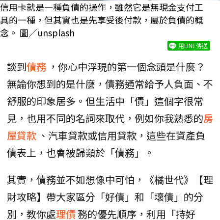
信用卡就是一種負債的操作，雖然它是無現金支付工
具的一種，但其實也是先享受後付款，屬於負債的概
念。 圖／unsplash
用LINE傳送
談到
債務
，你心中浮現的第一個念頭是什麼？
無論你想到的是什麼，債務通常給予人負面、不
舒服的印象居多。但生活中「債」這個字很常
見，也用不同的名詞來取代，例如你我熟悉的
房
屋貸款
、汽車貸款或信用貸款，這些在資產負
債表上，也會被歸類於「債務」。
其實，債務並不如想像中可怕，《橘世代》【理
財攻略】帶大家區分「好債」和「壞債」的分
別，教你處
理債
務的優先順序，利用「持好