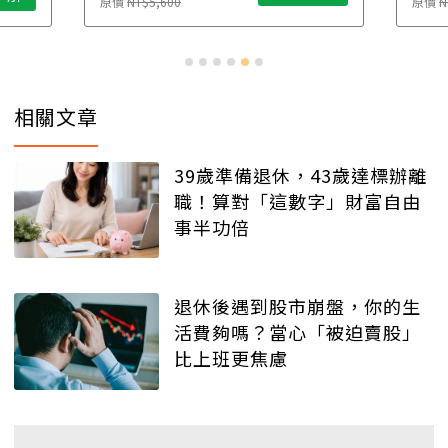
原價
NT$5,600
原價
N
相關文章
39歲準備退休，43歲達標辦離
職！算對「這數字」財富自由
事半功倍
退休後遇到股市崩盤，你的生
活費夠嗎？當心「被迫賣股」
比上班更焦慮