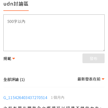
udn討論區
規範
發布
最新發表在前
全部評論 (
)
1
G_115426403437270514
1 個月內
之 前 有 朋 友 問 我 全 台 哪 裡 可 以 認 識 不 錯 的 女 生，