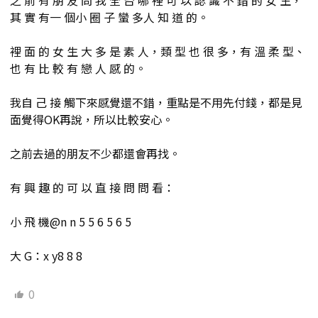
其 實 有一 個小 圈 子 蠻 多人 知 道 的。
裡 面 的 女 生 大 多 是 素 人，類 型 也 很 多，有 溫 柔 型、
也 有 比 較 有 戀 人 感 的。
我自 己 接 觸下來感覺還不錯，重點是不用先付錢，都是見
面覺得OK再說，所以比較安心。
之前去過的朋友不少都還會再找。
有 興 趣 的 可 以 直 接 問 問 看：
小 飛 機@n n 5 5 6 5 6 5
大 G：x y8 8 8
0