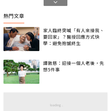
熱門文章
家人臨終突喊「有人來接我、
要回家」？醫授回應方式快
學：避免抱憾終生
譚敦慈：迎接一個人老後，先
想5件事