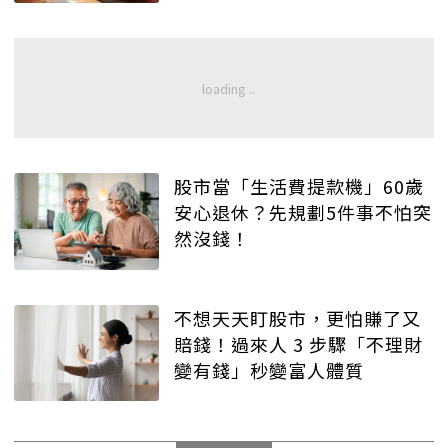
股市當「生活費提款機」60歲
安心退休？先規劃5件事不怕突
然沒錢！
不想天天盯股市，更怕賺了又
賠錢！過來人 3 步驟「不理財
變有錢」秒變富人體質