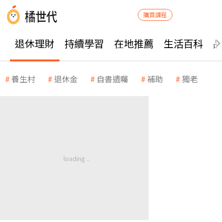
購買課程
退休理財
持續學習
在地推薦
生活百科
養生村
退休金
自書遺囑
補助
獨老