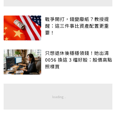
戰爭開打，錢變廢紙？教授提
醒：這三件事比資產配置更重
要！
只想退休後穩穩領錢！她出清
0056 換這 3 檔好股：股價高點
照樣買