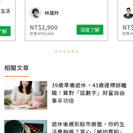
先
毒生活
林黛羚
NT$2,900
NT$
深度了解
了解
原價
NT$5,600
原價
N
相關文章
39歲準備退休，43歲達標辦離
職！算對「這數字」財富自由
事半功倍
退休後遇到股市崩盤，你的生
活費夠嗎？當心「被迫賣股」