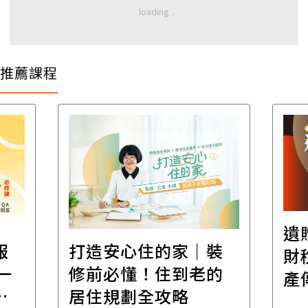
推薦課程
遺
報
打造安心住的家｜裝
財
一
修前必懂！住到老的
產
一
居住規劃全攻略