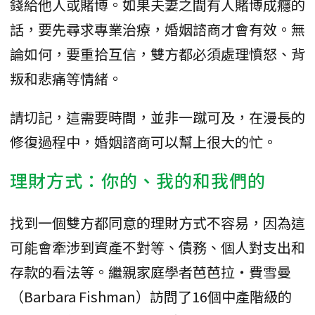
錢給他人或賭博。如果夫妻之間有人賭博成癮的
話，要先尋求專業治療，婚姻諮商才會有效。無
論如何，要重拾互信，雙方都必須處理憤怒、背
叛和悲痛等情緒。
請切記，這需要時間，並非一蹴可及，在漫長的
修復過程中，婚姻諮商可以幫上很大的忙。
理財方式：你的、我的和我們的
找到一個雙方都同意的理財方式不容易，因為這
可能會牽涉到資產不對等、債務、個人對支出和
存款的看法等。繼親家庭學者芭芭拉・費雪曼
（Barbara Fishman）訪問了16個中產階級的