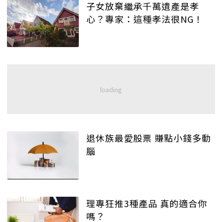
子女放棄繼承千萬遺產是孝
心？專家：這種孝法很NG！
退休族最愛股票 賺點小錢多動
腦
理專狂推3種產品 真的適合你
嗎？