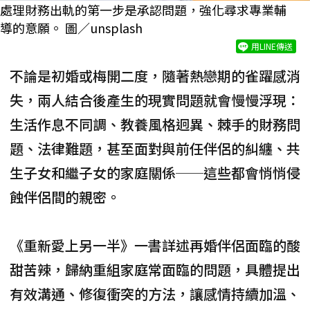
處理財務出軌的第一步是承認問題，強化尋求專業輔
導的意願。 圖／unsplash
用LINE傳送
不論是初婚或梅開二度，隨著熱戀期的雀躍感消
失，兩人結合後產生的現實問題就會慢慢浮現：
生活作息不同調、教養風格迥異、棘手的財務問
題、法律難題，甚至面對與前任伴侶的糾纏、共
生子女和繼子女的家庭關係──這些都會悄悄侵
蝕伴侶間的親密。
《重新愛上另一半》一書詳述再婚伴侶面臨的酸
甜苦辣，歸納重組家庭常面臨的問題，具體提出
有效溝通、修復衝突的方法，讓感情持續加溫、