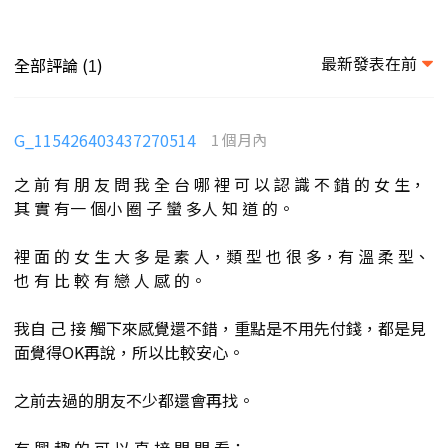
最新發表在前
全部評論 (
)
1
G_115426403437270514
1 個月內
之 前 有 朋 友 問 我 全 台 哪 裡 可 以 認 識 不 錯 的 女 生，
其 實 有一 個小 圈 子 蠻 多人 知 道 的。
裡 面 的 女 生 大 多 是 素 人，類 型 也 很 多，有 溫 柔 型、
也 有 比 較 有 戀 人 感 的。
我自 己 接 觸下來感覺還不錯，重點是不用先付錢，都是見
面覺得OK再說，所以比較安心。
之前去過的朋友不少都還會再找。