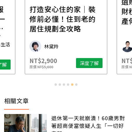
遺
報
打造安心住的家｜裝
財
一
修前必懂！住到老的
產
一
居住規劃全攻略
先
毒生活
林黛羚
NT$2,900
NT$
深度了解
了解
原價
NT$5,600
原價
N
相關文章
退休第一天就崩潰！60歲男對
著超商便當懷疑人生「一切好