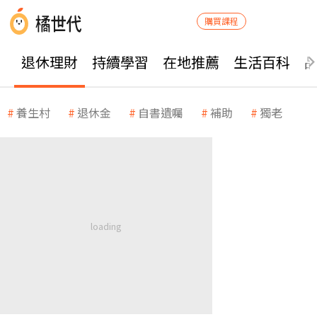
購買課程
退休理財
持續學習
在地推薦
生活百科
養生村
退休金
自書遺囑
補助
獨老