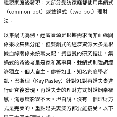
繼親家庭後發現，大部分受訪家庭都使用集鍋式
（common-pot）或雙鍋式（two-pot）理財
法。
以集鍋式為例，經濟資源是根據需求而非血緣關
係來收集與分配，但雙鍋式的經濟資源大多是根
據血緣關係來統籌支配。費雪曼的研究指出，集
鍋式的背後考量是家和萬事興，雙鍋式則強調經
濟獨立、個人自主。儘管如此，知名家庭學者
凱・巴斯理（Kay Pasley）針對91對再婚夫妻進
行研究後發現，再婚夫妻的理財方式對婚姻幸福
感、滿意度影響不大。坦白說，沒有一個理財方
式是完美的，重點是夫妻雙方都要能接受。以下