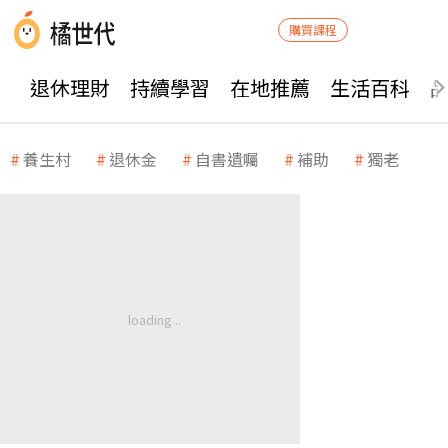
購買課程
退休理財
持續學習
在地推薦
生活百科
養生村
退休金
自書遺囑
補助
獨老