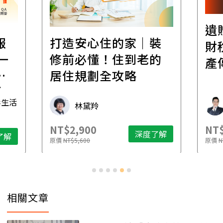
遺
報
打造安心住的家｜裝
財
一
修前必懂！住到老的
產
一
居住規劃全攻略
先
毒生活
林黛羚
NT$2,900
NT$
深度了解
了解
原價
NT$5,600
原價
N
相關文章